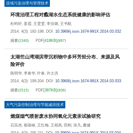
流域污染治理与管理技术
环境治理工程对蠡湖水生态系统健康的影响评估
杜昀轩
姜霞
王雯雯
李佳璐
王书航
,
,
,
,
2014, 4(3): 192-198.
DOI:
10.3969/j.issn.1674-991X.2014.03.032
摘要
PDF[
418KB
]
(
2340
)
(
887
)
太湖竺山湾湖滨带沉积物中多环芳烃分布、来源及风
险评价
陈明华
李春华
叶春
许士洪
,
,
,
2014, 4(3): 199-204.
DOI:
10.3969/j.issn.1674-991X.2014.03.033
摘要
PDF[
387KB
]
(
2515
)
(
936
)
大气污染控制治理与节能减排技术
燃煤烟气喷射废水协同氧化元素汞试验研究
石应杰
都基峻
王红梅
王相凤
田刚
张凡
桑健
,
,
,
,
,
,
2014, 4(3): 205-211.
DOI:
10.3969/j.issn.1674-991X.2014.03.034