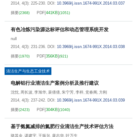
2014, 4(3): 225-230.
DOI:
10.3969/j.issn.1674-991X.2014.03.037
摘要
PDF[
441KB
]
(
2368
)
(
1051
)
有色冶炼污染源达标评估和动态管理系统开发
null
2014, 4(3): 231-236.
DOI:
10.3969/j.issn.1674-991X.2014.03.038
摘要
PDF[
356KB
]
(
1970
)
(
921
)
清洁生产与生态工业技术
电解铝行业清洁生产案例分析及推行建议
沈忱
周长波
李旭华
裴倩倩
朱宁芳
李梓
党春阁
方刚
,
,
,
,
,
,
,
2014, 4(3): 237-242.
DOI:
10.3969/j.issn.1674-991X.2014.03.039
摘要
PDF[
304KB
]
(
2423
)
(
1040
)
基于氨氮减排的氮肥行业清洁生产技术评估方法
骆其金
谌建宇
王振兴
庞志华
叶万生
,
,
,
,