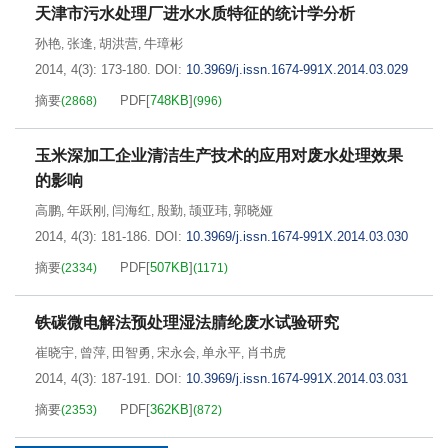
天津市污水处理厂进水水质特征的统计学分析
孙艳
张逢
胡洪营
牛璋彬
,
,
,
2014, 4(3): 173-180.
DOI:
10.3969/j.issn.1674-991X.2014.03.029
摘要
PDF[
748KB
]
(
2868
)
(
996
)
玉米深加工企业清洁生产技术的应用对废水处理效果
的影响
高鹏
年跃刚
闫海红
殷勤
颉亚玮
郭晓娅
,
,
,
,
,
2014, 4(3): 181-186.
DOI:
10.3969/j.issn.1674-991X.2014.03.030
摘要
PDF[
507KB
]
(
2334
)
(
1171
)
铁碳微电解法预处理湿法腈纶废水试验研究
崔晓宇
曾萍
田智勇
宋永会
单永平
肖书虎
,
,
,
,
,
2014, 4(3): 187-191.
DOI:
10.3969/j.issn.1674-991X.2014.03.031
摘要
PDF[
362KB
]
(
2353
)
(
872
)