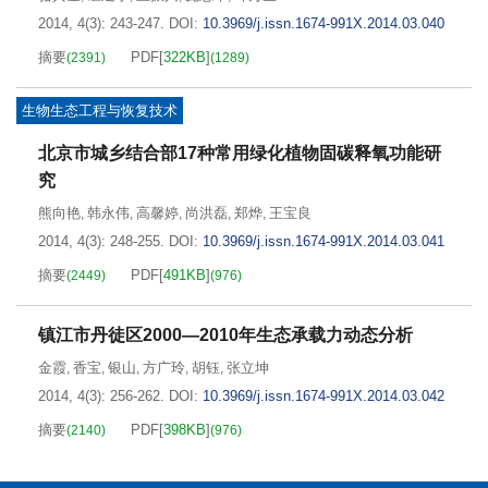
2014, 4(3): 243-247.
DOI:
10.3969/j.issn.1674-991X.2014.03.040
摘要
PDF[
322KB
]
(
2391
)
(
1289
)
生物生态工程与恢复技术
北京市城乡结合部17种常用绿化植物固碳释氧功能研
究
熊向艳
韩永伟
高馨婷
尚洪磊
郑烨
王宝良
,
,
,
,
,
2014, 4(3): 248-255.
DOI:
10.3969/j.issn.1674-991X.2014.03.041
摘要
PDF[
491KB
]
(
2449
)
(
976
)
镇江市丹徒区2000—2010年生态承载力动态分析
金霞
香宝
银山
方广玲
胡钰
张立坤
,
,
,
,
,
2014, 4(3): 256-262.
DOI:
10.3969/j.issn.1674-991X.2014.03.042
摘要
PDF[
398KB
]
(
2140
)
(
976
)