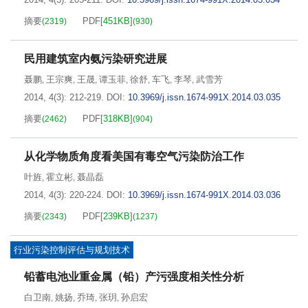
摘要
PDF[
451KB
]
(
2319
)
(
930
)
民用建筑室内氨污染研究进展
聂鹏
王宗爽
王晟
谭玉菲
徐舒
车飞
李琴
武雪芳
,
,
,
,
,
,
,
2014, 4(3): 212-219.
DOI:
10.3969/j.issn.1674-991X.2014.03.035
摘要
PDF[
318KB
]
(
2462
)
(
904
)
从化学物质角度看美国有毒空气污染防治工作
叶旌
霍立彬
聂晶磊
,
,
2014, 4(3): 220-224.
DOI:
10.3969/j.issn.1674-991X.2014.03.036
摘要
PDF[
239KB
]
(
2343
)
(
1237
)
行业污染控制评估与规划技术
铅蓄电池业重金属（铅）产污强度相关性分析
白卫南
姚扬
乔琦
张玥
孙启宏
,
,
,
,