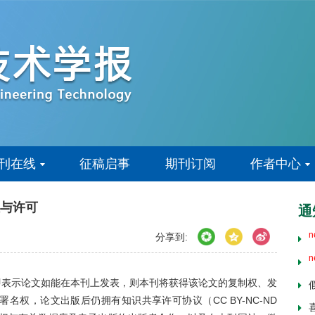
刊在线
征稿启事
期刊订阅
作者中心
n
与许可
通
n
n
分享到:
n
即表示论文如能在本刊上发表，则本刊将获得该论文的复制权、发
权，论文出版后仍拥有知识共享许可协议（CC BY-NC-ND