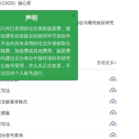
（CSCD）核心库
x
声明
严正声明-谨防以收取版面费为名的诈骗
对已录用的论文收取版面费，缴
专栏征稿 | 大气微纳塑料检测方法、赋存特征与毒性效应研究
通常在排版后的校对环节发给作
“土壤健康与土壤碳汇研究专刊”征稿
会向尚未录用的论文作者收取任
“微纳米气泡研究与应用”专栏征稿
费、加急费或其他费用。版面费
通过主办单位中国环境科学研究
账号受理，并出具正式发票，不
下载中心
查看更多>
任何个人账号进行。
权转让协议
文写法
考文献著录格式
文模板
要写法
图分类号查询