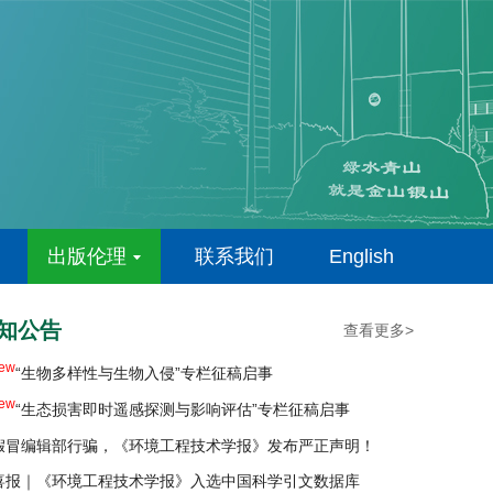
出版伦理
联系我们
English
ew
“多污染物协同暴露与健康效应”专栏征稿启事
知公告
ew
查看更多>
“陆海统筹综合治理专栏”征稿启事
ew
“生物多样性与生物入侵”专栏征稿启事
ew
“生态损害即时遥感探测与影响评估”专栏征稿启事
假冒编辑部行骗，《环境工程技术学报》发布严正声明！
喜报｜《环境工程技术学报》入选中国科学引文数据库