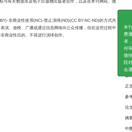
有权与有关数据库及电子出版物出版者合作，以及在本刊网站、微
本刊只
)-非商业性使用(NC)-禁止演绎(ND)(CC BY-NC-ND)的方式共
费通知
、表演、放映、广播或通过信息网络向公众传播，但在这些过程中
者，不
于非商业性目的、不得进行演绎创作。
何审稿
缴纳均
院对公
会通过
版
正
参
论
摘
中