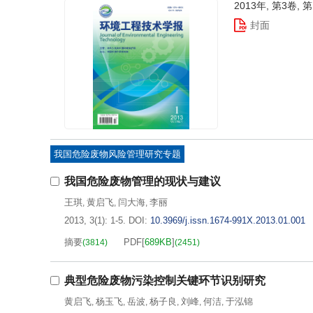
2013年, 第3卷, 
封面
我国危险废物风险管理研究专题
我国危险废物管理的现状与建议
王琪
黄启飞
闫大海
李丽
,
,
,
2013, 3(1): 1-5.
DOI:
10.3969/j.issn.1674-991X.2013.01.001
摘要
PDF[
689KB
]
(
3814
)
(
2451
)
典型危险废物污染控制关键环节识别研究
黄启飞
杨玉飞
岳波
杨子良
刘峰
何洁
于泓锦
,
,
,
,
,
,