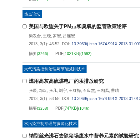
热点论坛
美国与欧盟关于PM
和臭氧的监管政策述评
2.5
柴发合
王晓
罗宏
吕连宏
,
,
,
2013, 3(1): 46-52.
DOI:
10.3969/j.issn.1674-991X.2013.01.00
摘要
PDF[
1021KB
]
(
3266
)
(
1592
)
大气污染控制治理与节能减排技术
燃用高灰高硫煤电厂的汞排放研究
张辰
邓双
张凡
刘宇
王红梅
石应杰
王相凤
曹晴
,
,
,
,
,
,
,
2013, 3(1): 53-58.
DOI:
10.3969/j.issn.1674-991X.2013.01.01
摘要
PDF[
747KB
]
(
3258
)
(
1046
)
水污染控制治理与资源化技术
钠型丝光沸石去除猪场废水中营养元素的试验研究