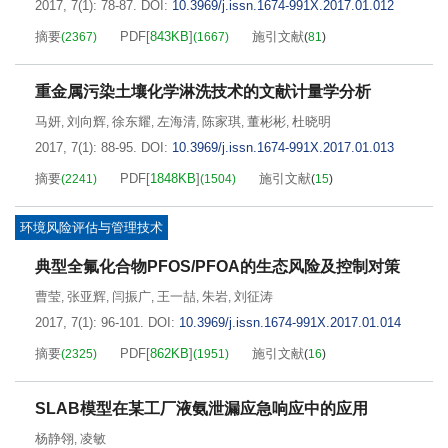
2017, 7(1): 78-87.
DOI:
10.3969/j.issn.1674-991X.2017.01.012
摘要
PDF[
843KB
]
施引文献
(
2367
)
(
1667
)
(
81
)
重金属污染土壤化学淋洗技术的文献计量学分析
马妍
刘向辉
徐东耀
左海清
陈家琪
董彬彬
杜晓明
,
,
,
,
,
,
2017, 7(1): 88-95.
DOI:
10.3969/j.issn.1674-991X.2017.01.013
摘要
PDF[
1848KB
]
施引文献
(
2241
)
(
1504
)
(
15
)
环境风险评估与管理技术
典型全氟化合物PFOS/PFOA的生态风险及控制对策
曹莹
张亚辉
闫振广
王一喆
朱岩
刘征涛
,
,
,
,
,
2017, 7(1): 96-101.
DOI:
10.3969/j.issn.1674-991X.2017.01.014
摘要
PDF[
862KB
]
施引文献
(
2325
)
(
1951
)
(
16
)
SLAB模型在某工厂液氨泄漏应急响应中的应用
杨静翎
凌敏
,