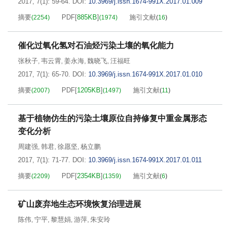
2017, 7(1): 59-64.
DOI:
10.3969/j.issn.1674-991X.2017.01.009
摘要
PDF[
885KB
]
施引文献
(
2254
)
(
1974
)
(
16
)
催化过氧化氢对石油烃污染土壤的氧化能力
张秋子
韦云霄
姜永海
魏晓飞
汪福旺
,
,
,
,
2017, 7(1): 65-70.
DOI:
10.3969/j.issn.1674-991X.2017.01.010
摘要
PDF[
1205KB
]
施引文献
(
2007
)
(
1497
)
(
11
)
基于植物仿生的污染土壤原位自持修复中重金属形态
变化分析
周建强
韩君
徐愿坚
杨立鹏
,
,
,
2017, 7(1): 71-77.
DOI:
10.3969/j.issn.1674-991X.2017.01.011
摘要
PDF[
2354KB
]
施引文献
(
2209
)
(
1359
)
(
6
)
矿山废弃地生态环境恢复治理进展
陈伟
宁平
黎慧娟
游萍
朱安玲
,
,
,
,