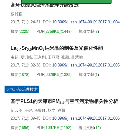
会通过任何个人账号进行。
高环烷酸原油污水处理升级改造
杨雄强
2017, 7(1): 24-31.
DOI:
10.3969/j.issn.1674-991X.2017.01.004
摘要
PDF[
2769KB
]
施引文献
(
2225
)
(
1448
)
(
3
)
La
Sr
MnO
纳米晶的制备及光催化性能
0.4
0.6
3
韦超
夏训峰
王京刚
王丽君
张颖
吕慧瑜
,
,
,
,
,
2017, 7(1): 32-38.
DOI:
10.3969/j.issn.1674-991X.2017.01.005
摘要
PDF[
3328KB
]
施引文献
(
1878
)
(
1385
)
(
1
)
大气污染治理技术
基于PLS1的天津市PM
与空气污染物相关性分析
2.5
苗云阁
王健
马银红
杨文
谷超
,
,
,
,
2017, 7(1): 39-45.
DOI:
10.3969/j.issn.1674-991X.2017.01.006
摘要
PDF[
1097KB
]
施引文献
(
1656
)
(
1192
)
(
12
)