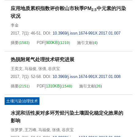
应用地质累积指数评价鞍山市秋季PM
中元素的污染
2.5
状况
李金
2017, 7(1): 46-51.
DOI:
10.3969/j.issn.1674-991X.2017.01.007
摘要
PDF[
900KB
]
施引文献
(
1583
)
(
1219
)
(
4
)
热脱附尾气处理技术研究进展
王奕文
马福俊
张倩
谷庆宝
,
,
,
2017, 7(1): 52-58.
DOI:
10.3969/j.issn.1674-991X.2017.01.008
摘要
PDF[
1310KB
]
施引文献
(
2151
)
(
1548
)
(
26
)
土壤污染治理技术
水泥和活性炭对多环芳烃污染土壤固化稳定化效果的
影响
张梦梦
王万峰
马福俊
张倩
谷庆宝
,
,
,
,