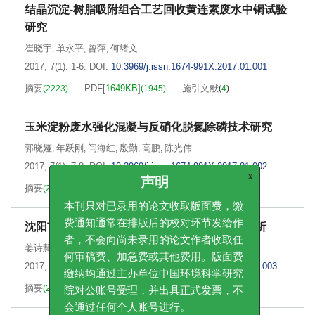
结晶沉淀-树脂吸附组合工艺回收黄连素废水中铜试验
研究
崔晓宇
单永平
曾萍
何绪文
,
,
,
2017, 7(1): 1-6.
DOI:
10.3969/j.issn.1674-991X.2017.01.001
摘要
PDF[
1649KB
]
施引文献
(
2223
)
(
1945
)
(
4
)
玉米淀粉废水强化混凝与反硝化脱氮除磷技术研究
郭晓娅
年跃刚
闫海红
殷勤
高鹏
陈光伟
,
,
,
,
,
2017, 7(1): 7-8.
DOI:
10.3969/j.issn.1674-991X.2017.01.002
摘要
PDF[
1679KB
]
施引文献
(
2363
)
(
1881
)
(
10
)
x
声明
本刊只对已录用的论文收取版面费，缴
沈阳市2005—2012年水足迹与水资源承载力分析
费通知通常在排版后的校对环节发给作
姜诗慧
彭剑峰
宋永会
刘瑞霞
张茉莉
,
,
,
,
者，不会向尚未录用的论文作者收取任
2017, 7(1): 15-23.
DOI:
10.3969/j.issn.1674-991X.2017.01.003
何审稿费、加急费或其他费用。版面费
缴纳均通过主办单位中国环境科学研究
摘要
PDF[
2870KB
]
施引文献
(
2325
)
(
1635
)
(
28
)
院对公账号受理，并出具正式发票，不