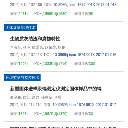
2017, 7(1): 102-106.
DOI:
10.3969/j.issn.1674-991X.2017.01.015
摘要
PDF[
1966KB
]
施引文献
(
2431
)
(
1630
)
(
9
)
固体废物治理技术
生物质灰结渣和腐蚀特性
李海英
张泽
姬爱民
赵荣煊
杨鹏
,
,
,
,
2017, 7(1): 107-113.
DOI:
10.3969/j.issn.1674-991X.2017.01.016
摘要
PDF[
1003KB
]
施引文献
(
1906
)
(
1716
)
(
38
)
环境监测与监控技术
新型固体进样汞镉测定仪测定固体样品中的镉
秦晓鹏
侯红
赵龙
孙在金
马瑾
,
,
,
,
2017, 7(1): 114-119.
DOI:
10.3969/j.issn.1674-991X.2017.01.017
摘要
PDF[
1687KB
]
施引文献
(
1803
)
(
1370
)
(
3
)