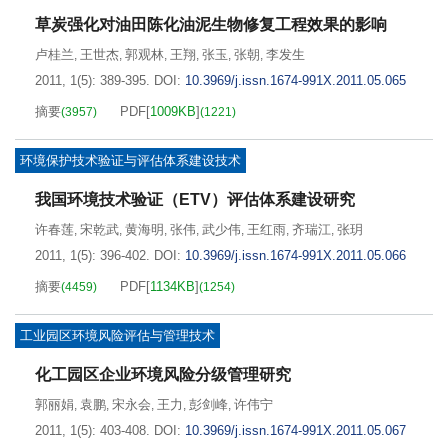
草炭强化对油田陈化油泥生物修复工程效果的影响
卢桂兰
王世杰
郭观林
王翔
张玉
张朝
李发生
,
,
,
,
,
,
2011, 1(5): 389-395.
DOI:
10.3969/j.issn.1674-991X.2011.05.065
摘要
PDF[
1009KB
]
(
3957
)
(
1221
)
环境保护技术验证与评估体系建设技术
我国环境技术验证（ETV）评估体系建设研究
许春莲
宋乾武
黄海明
张伟
武少伟
王红雨
齐瑞江
张玥
,
,
,
,
,
,
,
2011, 1(5): 396-402.
DOI:
10.3969/j.issn.1674-991X.2011.05.066
摘要
PDF[
1134KB
]
(
4459
)
(
1254
)
工业园区环境风险评估与管理技术
化工园区企业环境风险分级管理研究
郭丽娟
袁鹏
宋永会
王力
彭剑峰
许伟宁
,
,
,
,
,
2011, 1(5): 403-408.
DOI:
10.3969/j.issn.1674-991X.2011.05.067