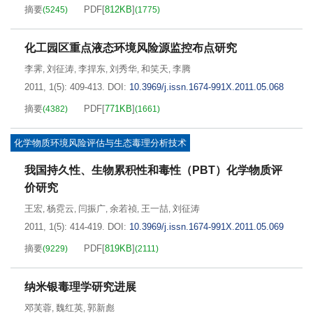
摘要
PDF[
812KB
]
(
5245
)
(
1775
)
化工园区重点液态环境风险源监控布点研究
李霁
刘征涛
李捍东
刘秀华
和笑天
李腾
,
,
,
,
,
2011, 1(5): 409-413.
DOI:
10.3969/j.issn.1674-991X.2011.05.068
摘要
PDF[
771KB
]
(
4382
)
(
1661
)
化学物质环境风险评估与生态毒理分析技术
我国持久性、生物累积性和毒性（PBT）化学物质评
价研究
王宏
杨霓云
闫振广
余若祯
王一喆
刘征涛
,
,
,
,
,
2011, 1(5): 414-419.
DOI:
10.3969/j.issn.1674-991X.2011.05.069
摘要
PDF[
819KB
]
(
9229
)
(
2111
)
纳米银毒理学研究进展
邓芙蓉
魏红英
郭新彪
,
,