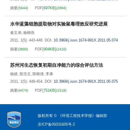
摘要
PDF[
697KB
]
(
5644
)
(
2894
)
水华蓝藻细胞提取物对实验鼠毒理效应研究进展
秦文弟
杨柳燕
,
2011, 1(5): 443-448.
DOI:
10.3969/j.issn.1674-991X.2011.05.074
摘要
PDF[
904KB
]
(
3800
)
(
1410
)
苏州河生态恢复初期自净能力的综合评估方法
杨婧
殷浩文
陈晓倩
李康
,
,
,
2011, 1(5): 449-454.
DOI:
10.3969/j.issn.1674-991X.2011.05.075
摘要
PDF[
751KB
]
(
4474
)
(
1518
)
版权所有 © 《环境工程技术学报》编辑部
京ICP备05031605号-2