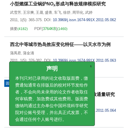
小型燃煤工业锅炉NO
形成与释放规律模拟研究
x
武雪芳
王宗爽
王晟
盛青
车飞
徐舒
周羽化
武婷
,
,
,
,
,
,
,
2011, 1(5): 365-375.
DOI:
10.3969/j.issn.1674-991X.2011.05.062
摘要
PDF[
3764KB
]
(
4182
)
(
1460
)
西北中等城市热岛效应变化特征——以天水市为例
蒲禹君
蒲金涌
,
2011, 1(5): 376-382.
DOI:
10.3969/j.issn.1674-991X.2011.05.063
摘要
PDF[
786KB
]
(
3854
)
(
1183
)
x
声明
本刊只对已录用的论文收取版面费，缴
固体废物处理处置与资源化技术
费通知通常在排版后的校对环节发给作
准好氧填埋场作业台阶表面CH
气体的释放通量研究
4
者，不会向尚未录用的论文作者收取任
何审稿费、加急费或其他费用。版面费
杨雪
岳波
黄泽春
尹胤
黄启飞
王琪
,
,
,
,
,
缴纳均通过主办单位中国环境科学研究
2011, 1(5): 383-388.
DOI:
10.3969/j.issn.1674-991X.2011.05.064
院对公账号受理，并出具正式发票，不
摘要
PDF[
722KB
]
(
3709
)
(
1101
)
会通过任何个人账号进行。