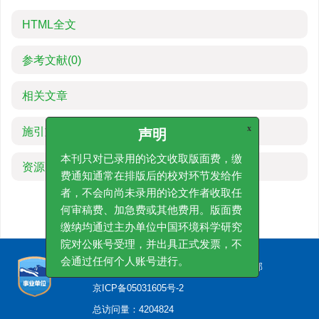
HTML全文
参考文献
(0)
相关文章
施引文献
x
声明
本刊只对已录用的论文收取版面费，缴
资源附件
(0)
费通知通常在排版后的校对环节发给作
者，不会向尚未录用的论文作者收取任
何审稿费、加急费或其他费用。版面费
缴纳均通过主办单位中国环境科学研究
院对公账号受理，并出具正式发票，不
会通过任何个人账号进行。
版权所有 © 《环境工程技术学报》编辑部
京ICP备05031605号-2
总访问量：
4204824