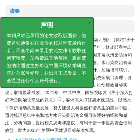
摘要
x
HTML全文
声明
本刊只对已录用的论文收取版面费，缴
2015年，国务院制定印发《水污染防治行动计划》（简称“水十
费通知通常在排版后的校对环节发给作
[
1
]
条”）
。为推进“水十条”重点目标任务实施，同年，财政部商生态
者，不会向尚未录用的论文作者收取任
环境部整合设立水污染防治资金，引导支持全国开展水污染防治和
何审稿费、加急费或其他费用。版面费
水生态环境保护工作，推进水生态环境质量改善。水污染防治资金
缴纳均通过主办单位中国环境科学研究
设立以来，财政部和生态环境部从完善顶层设计、加强指导培训、
院对公账号受理，并出具正式发票，不
强化过程监管等方面不断改进和规范水污染防治资金项目管理，各
会通过任何个人账号进行。
地也积极建章立制、加强项目谋划和实施监管，推动绩效目标实
现，取得显著成效。2021年，中共中央、国务院印发《关于深入打
[
2
]
好污染防治攻坚战的意见》
，要求深入打好碧水保卫战，以高水
平保护推动高质量发展，努力建设人与自然和谐共生的美丽中国。
适时梳理总结中央和地方水污染防治资金项目管理好的经验和做
法，分析问题，提出相关思考和建议，有利于进一步提高资金使用
效益，助力2035年美丽中国建设目标基本实现。