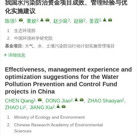
我国水污染防治资金项目成效、管理经验与优
化实施建议
1
,
2
,
,
2
2
2
,
,
陈强
,
董姣
,
赵少延
,
赵丽
,
姜霞
1.
生态环境部
2.
中国环境科学研究院
基金项目:
大气、水、土壤污染防治行动计划实施管理项目
详细信息
Effectiveness, management experience and
optimization suggestions for the Water
Pollution Prevention and Control Fund
projects in China
1
,
2
,
,
2
CHEN Qiang
,
DONG Jiao
,
ZHAO Shaoyan
,
2
2
,
,
ZHAO Li
,
JIANG Xia
1.
Ministry of Ecology and Environment
2.
Chinese Research Academy of Environmental
Sciences