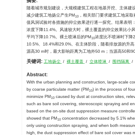
摘要:
随着城市规划建设，大规模建筑工程在地基开挖、主体建
减少建筑工地扬尘产生PM
，相关部门要求建筑工地采取
10
值风洞试验对各措施的抑尘效果进行逐一探究。结果表明：
浓度下降11.4%。风速较大时，裸土覆盖的抑尘效果比小风
平均下降10.7%。裸土喷淋后的PM
浓度比不喷淋时下降2
10
10.5%、18.4%和29.0%。在主体阶段，随着排放源
源高30 m时，最大影响距离为工地外50 m；当源高50
关键词:
工地扬尘
/
裸土覆盖
/
立体喷淋
/
围挡隔离
Abstract:
With the urban planning and construction, large-scale c
by coarse particulate matter (PM
) in the process of fo
10
minimize PM
caused by dust at construction sites, rel
10
such as bare soil covering, stereoscopic spraying and e
based on the on-site dust suppression measure controlle
showed that PM
concentration decreased by 5.1% when
10
only using construction spraying, and when both measu
high, the dust suppression effect of bare soil cover was 