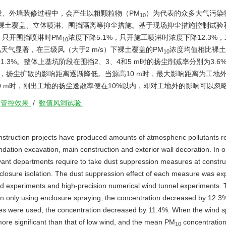
设、外墙装修过程中，会产生以粗颗粒物（PM
）为代表的众多大气污染
10
裸土覆盖、立体喷淋、围挡隔离等抑尘措施。基于现场抑尘措施控制试验
只开围挡喷淋时PM
浓度下降5.1%，只开施工喷淋时浓度下降12.3%
10
天气显著，在三级风（大于2 m/s）下裸土覆盖的PM
浓度均值相比裸土
10
1.3%。整体上基坑阶段在围挡2、3、4和5 m时的扬尘削减率分别为3.6
的升高，扬尘扩散的影响距离逐渐降低。当源高10 m时，最大影响距离为工地外
和90 m时，刚出工地的扬尘逸散率便在10%以内，即对工地外的影响可以忽
/
管控效果
/
数值风洞试验
onstruction projects have produced amounts of atmospheric pollutants 
undation excavation, main construction and exterior wall decoration. In o
evant departments require to take dust suppression measures at construc
nclosure isolation. The dust suppression effect of each measure was ex
d experiments and high-precision numerical wind tunnel experiments. 
 only using enclosure spraying, the concentration decreased by 12.
res were used, the concentration decreased by 11.4%. When the wind 
more significant than that of low wind, and the mean PM
concentration
10