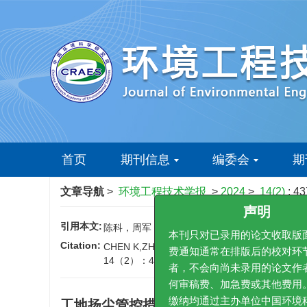
首页
期刊信息
编委会
期
文章导航
>
环境工程技术学报
>
2024
>
14(2)
: 4
引用本文:
声明
陈科，周军，聂春晓，等.工地扬尘管控措施效果量化研
Citation:
CHEN K,ZHOU J,NIE C X,et al.Quantitative effe
本刊只对已录用的论文收
14（2）：437-445.
DOI:
10.12153/j.issn.167
费通知通常在排版后的校
者，不会向尚未录用的论
何审稿费、加急费或其他
工地扬尘管控措施效果量化研究