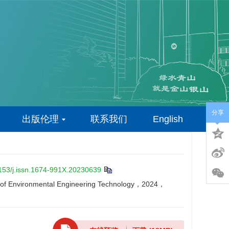
分享
出版伦理
联系我们
English
153/j.issn.1674-991X.20230639
nal of Environmental Engineering Technology，2024，