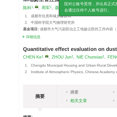
缴纳均通过主办单位中国
1
,
1
1
1
2
陈科
,
周军
,
聂春晓
,
冯锡勇
,
龙星玥
,
孙扬
院对公账号受理，并出具
1.
成都市住房和城乡建设局
会通过任何个人账号进行
2.
中国科学院大气物理研究所
基金项目:
成都市大气污染防治之工地扬尘防控工作内容（N510
详细信息
Quantitative effect evaluation on dus
1
,
1
1
CHEN Ke
,
ZHOU Jun
,
NIE Chunxiao
,
FENG
1.
Chengdu Municipal Housing and Urban-Rural Deve
2.
Institute of Atmospheric Physics, Chinese Academy 
摘要
摘要
相关文章