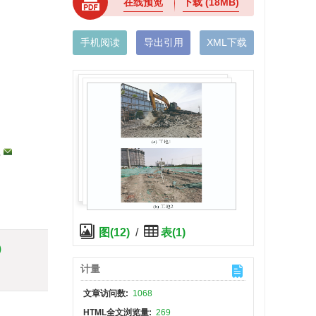
在线预览
下载
(18MB)
手机阅读
导出引用
XML下载
,
图(12)
/
表(1)
)
计量
文章访问数:
1068
HTML全文浏览量:
269