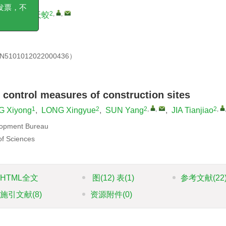
环境科学研究
2
,
,
2
,
,
,
贾天蛟
正式发票，不
。
1012022000436）
t control measures of construction sites
1
2
2
,
,
2
,
 Xiyong
,
LONG Xingyue
,
SUN Yang
,
JIA Tianjiao
lopment Bureau
of Sciences
HTML全文
图
(12)
表
(1)
参考文献
(22
施引文献
(8)
资源附件
(0)