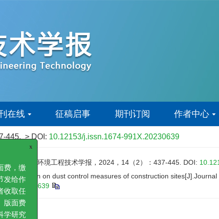
刊在线
征稿启事
期刊订阅
作者中心
37-445.
> DOI:
10.12153/j.issn.1674-991X.20230639
x
究[J].环境工程技术学报，2024，14（2）：437-445.
DOI:
10.12
ct evaluation on dust control measures of construction sites[J].Jour
取版面费，缴
4-991X.20230639
对环节发给作
文作者收取任
费用。版面费