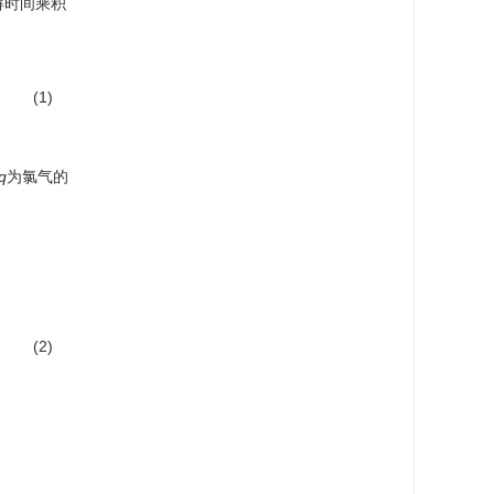
解时间乘积
(1)
q
为氯气的
(2)