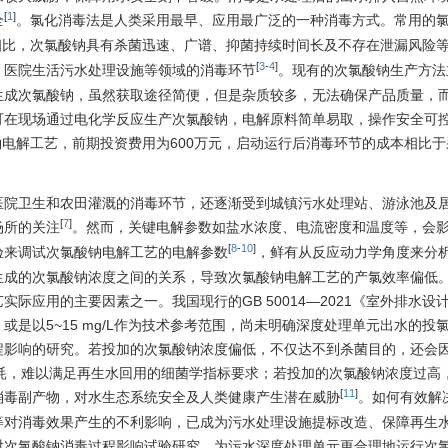
[
1
]
全
。氯化消毒法是人类采用最早、应用最广泛的一种消毒方式。常用的
相比，次氯酸钠具有杀菌迅速、广谱、抑菌持续时间长及不存在泄漏风险
[
3
-
4
]
、医院生活污水处理设施等领域的消毒环节
。现有的次氯酸钠生产方法
生成次氯酸钠，虽然获取途径简便，但是杂质较多，无法确保产品质量，
可在现场通过电化学反应生产次氯酸钠，电解原料简单易取，操作安全可
电解工艺，前期投资费用为600万元，启动运行后消毒环节的成本相比于
医院卫生和农田灌溉的消毒环节，还逐渐受到城镇污水处理站、游泳池及
[
7
]
场所的关注
。然而，关键电解参数如盐水浓度、电流密度和温度等，会
[
8
-
10
]
验来调试次氯酸钠电解工艺的电解参数
，鲜有从反应动力学角度来分
生成的次氯酸钠浓度之间的关系，导致次氯酸钠电解工艺的产氯效率偏低
际应用的主要因素之一。我国现行的GB 50014—2021《室外排水设
是以5~15 mg/L作为技术参考范围，尚未明确深度处理单元出水的投
程影响的研究。若投加的次氯酸钠浓度偏低，不仅达不到杀菌目的，还会
耗，难以满足再生水回用的细菌学指标要求；若投加的次氯酸钠浓度过高
[
11
]
消毒副产物，对水生态系统安全及人类健康产生潜在威胁
。如何有效解
等对消毒效果产生的不利影响，已成为污水处理设施提标改造、保障再生
对次氯酸钠消毒过程影响试验研究，为污水深度处理单元更合理地运行次