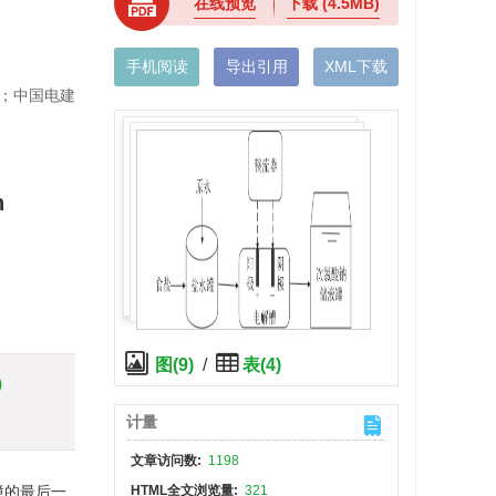
在线预览
下载
(4.5MB)
手机阅读
导出引用
XML下载
3)；中国电建
n
图(9)
/
表(4)
)
计量
文章访问数:
1198
境的最后一
HTML全文浏览量:
321