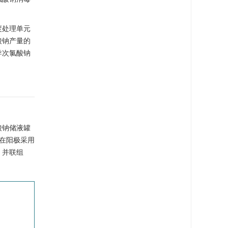
度处理单元
酸钠产量的
导次氯酸钠
酸钠储液罐
并在阳极采用
）并联组