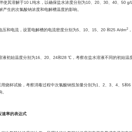
充分搅拌使其溶解于10 L纯水，以确保盐水浓度分别为10、20、30、40、50 g
电解产生的次氯酸钠浓度和电解槽温度的影响。
2
电流，设置电解槽的电流密度分别为5、10、15、20 和25 A/dm
液初始温度分别为16、20、24和28 ℃，考察在盐水溶液不同的初始温
烧杯试验，考察消毒过程中次氯酸钠投加量分别为1、2、3、4、5和6 m
响。
应速率的表达式