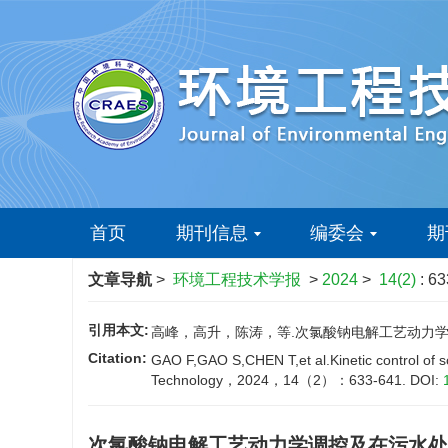
首页
期刊信息
编委会
期
文章导航
>
环境工程技术学报
>
2024
>
14(2)
: 6
引用本文:
高峰，高升，陈涛，等.次氯酸钠电解工艺动力学调控及
Citation:
GAO F,GAO S,CHEN T,et al.Kinetic control of so
Technology，2024，14（2）：633-641.
DOI:
次氯酸钠电解工艺动力学调控及在污水处