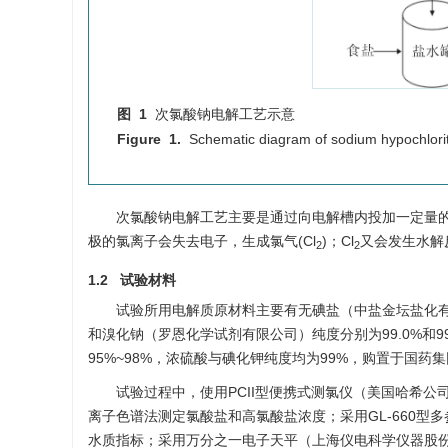
图 1
次氯酸钠电解工艺示意
Figure 1.
Schematic diagram of sodium hypochlorit
次氯酸钠电解工艺主要是通过向电解槽内投加一定量
极的氯离子会失去电子，生成氯气(Cl
)；Cl
又会发生水解
2
2
1.2 试验材料
试验所用电解质原材料主要有无碘盐（中盐金坛盐化有
和溴化钠（罗恩化学试剂有限公司）纯度分别为99.0%和
95%~98%，浓硫酸与碘化钾纯度均为99%，购置于国药
试验过程中，使用PCII型便携式测氯仪（美国哈希公司
离子色谱法测定氯酸盐和高氯酸盐浓度；采用GL-660型
水质指标；采用万分之一电子天平（上海仪电科学仪器股份有