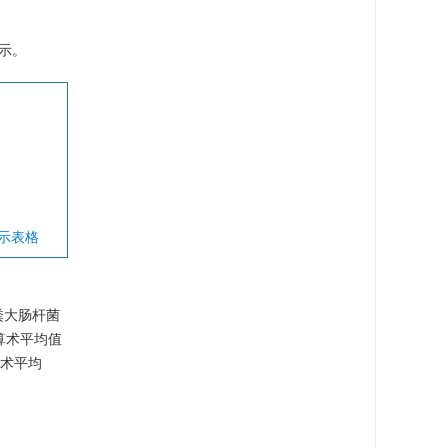
示。
显示表格
粪大肠杆菌
算术平均值
算术平均