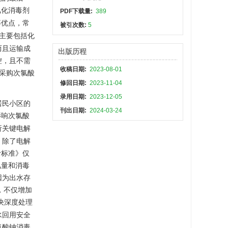
氯化消毒剂
PDF下载量:
389
等优点，常
被引次数:
5
主要包括化
而且运输成
出版历程
控，且不需
收稿日期:
2023-08-01
采购次氯酸
修回日期:
2023-11-04
录用日期:
2023-12-05
居民小区的
刊出日期:
2024-03-24
影响次氯酸
析关键电解
。除了电解
计标准》仅
氯量和消毒
因为出水存
，不仅增加
决深度处理
水回用安全
氯酸钠消毒