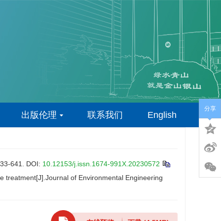
分享
出版伦理
联系我们
English
-641.
DOI:
10.12153/j.issn.1674-991X.20230572
ge treatment[J].Journal of Environmental Engineering