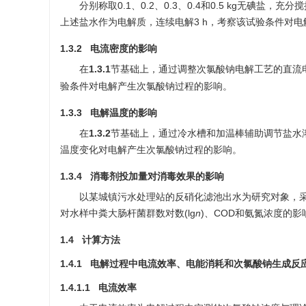
分别称取0.1、0.2、0.3、0.4和0.5 kg无碘盐，
上述盐水作为电解质，连续电解3 h，考察该试验条件对
1.3.2 电流密度的影响
在
1.3.1
节基础上，通过调整次氯酸钠电解工艺的直流电压和
验条件对电解产生次氯酸钠过程的影响。
1.3.3 电解温度的影响
在
1.3.2
节基础上，通过冷水槽和加温棒辅助调节盐水溶
温度变化对电解产生次氯酸钠过程的影响。
1.3.4 消毒剂投加量对消毒效果的影响
以某城镇污水处理站的反硝化滤池出水为研究对象，采用
对水样中粪大肠杆菌群数对数(lg
n
)、COD和氨氮浓度的影
1.4 计算方法
1.4.1 电解过程中电流效率、电能消耗和次氯酸钠生成反
1.4.1.1 电流效率