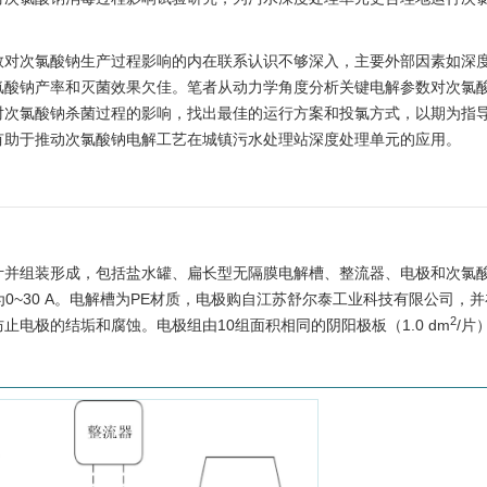
数对次氯酸钠生产过程影响的内在联系认识不够深入，主要外部因素如深
氯酸钠产率和灭菌效果欠佳。笔者从动力学角度分析关键电解参数对次氯
对次氯酸钠杀菌过程的影响，找出最佳的运行方案和投氯方式，以期为指
有助于推动次氯酸钠电解工艺在城镇污水处理站深度处理单元的应用。
计并组装形成，包括盐水罐、扁长型无隔膜电解槽、整流器、电极和次氯
流为0~30 A。电解槽为PE材质，电极购自江苏舒尔泰工业科技有限公司，
2
电极的结垢和腐蚀。电极组由10组面积相同的阴阳极板（1.0 dm
/片