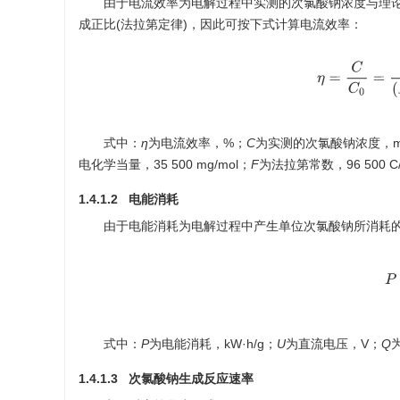
由于电流效率为电解过程中实测的次氯酸钠浓度与理
成正比(法拉第定律)，因此可按下式计算电流效率：
η
=
C
C
0
式中：
η
为电流效率，%；
C
为实测的次氯酸钠浓度，m
电化学当量，35 500 mg/mol；
F
为法拉第常数，96 500 C/
1.4.1.2 电能消耗
由于电能消耗为电解过程中产生单位次氯酸钠所消耗
式中：
P
为电能消耗，kW·h/g；
U
为直流电压，V；
Q
1.4.1.3 次氯酸钠生成反应速率