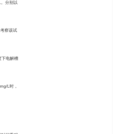
/L。分别以
，考察该试
度下电解槽
g/L时，