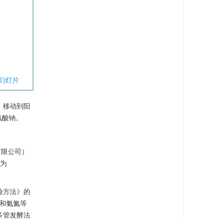
幻灯片
，移动到阳
氯酸钠。
有限公司）
度为
检验方法》的
D和氨氮等
多管发酵法