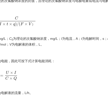
论的次氯酸钠浓度的比值，且理论的次氯酸钠浓度与电极电量或电流与电
=
C
(
I
×
t
×
q
)
/
(
F
×
V
）
）
g/L；
C
为理论的次氯酸钠浓度，mg/L；
I
为电流，A；
t
为电解时间，s；
0
mol；
V
为电解液的体积，L。
的电能，因此可按下式计算电能消耗：
P
=
U
×
I
C
×
Q
为电解液的流量，L/h。