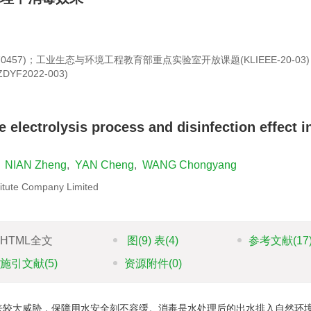
0457)；工业生态与环境工程教育部重点实验室开放课题(KLIEEE-20-0
2022-003)
x
缴
 electrolysis process and disinfection effect i
作
任
费
,
NIAN Zheng
,
YAN Cheng
,
WANG Chongyang
究
itute Company Limited
不
HTML全文
图
(9)
表
(4)
参考文献
(17
施引文献
(5)
资源附件
(0)
来较大威胁，保障用水安全刻不容缓。消毒是水处理后的出水排入自然环