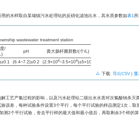
所用的水样取自某城镇污水处理站的反硝化滤池出水，其水质参数如
表1
所
 a township wastewater treatment station
度/
pH
粪大肠杆菌群数/(个/L)
L)
4
4
2
)±0.1
(6.4~7.2)±0.2
(2.9×10
~3.5×10
)±5×10
下载:
导出CSV
| 
电解工艺产氯过程的影响，以及污水处理站二级出水水质对次氯酸钠杀灭
验误差，每种试验条件设置3个平行，每个平行试验的样品测定1次，取
加测2个平行试验，舍去平行样的最大值和最小值后，再取剩余3个样的