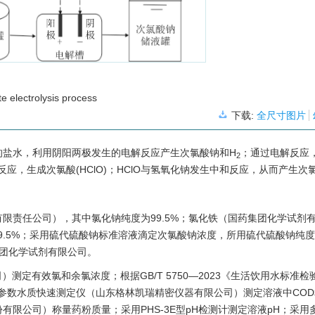
e electrolysis process
下载:
全尺寸图片
的盐水，利用阴阳两极发生的电解反应产生次氯酸钠和H
；通过电解反应
2
反应，生成次氯酸(HClO)；HClO与氢氧化钠发生中和反应，从而产生次
限责任公司），其中氯化钠纯度为99.5%；氯化铁（国药集团化学试剂
99.5%；采用硫代硫酸钠标准溶液滴定次氯酸钠浓度，所用硫代硫酸钠纯
集团化学试剂有限公司。
）测定有效氯和余氯浓度；根据GB/T 5750—2023《生活饮用水标准
多参数水质快速测定仪（山东格林凯瑞精密仪器有限公司）测定溶液中CO
限公司）称量药粉质量；采用PHS-3E型pH检测计测定溶液pH；采用