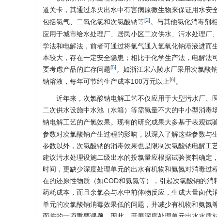
道关卡，其通过杀灭出水中有害病原微生物来保证用水安
[
2
]
包括氯气、二氧化氯和次氯酸钠等
。与其他氯化消毒剂
应用于城市给水处理厂、居民小区二次供水、污水处理厂
学法和电解法，前者可通过将氯气通入氢氧化钠溶液进而
本较大，存在一定安全隐患；相比于化学生产法，电解法
[
5
]
要考虑产品的贮存问题
。如浙江宋六陵水厂采用次氯酸钠
[
6
]
钠溶液，每年可节约生产成本100万元以上
。
近年来，次氯酸钠电解工艺不仅应用于大型污水厂、
二次供水设施中水池（水箱）等需氯量不大的中小型消毒
钠电解工艺的产氯效果。现有的研究成果大多基于表观试
参数对次氯酸钠产生过程的影响，以深入了解这些参数与
参数以外，次氯酸钠的消毒效果也是限制次氯酸钠电解工艺实
建议污水处理设施二级出水的投氯量应根据试验资料确定，或
时间，更缺少深度处理单元的出水有机物和氨氮对消毒过
在的还原性物质（如COD和氨氮等），引起次氯酸钠的消
药耗成本，而且余氯会与水中前体物反应，生成大量卤代
单元的次氯酸钠消毒效果低的问题，并减少有机物和氨氮
面临的一项重要课题。因此，开展深度处理单元出水水质