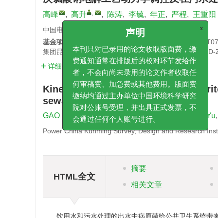
,
高峰
,
高升
,
陈涛
,
李毓
,
年正
,
严程
,
王重阳
中国电建集团昆明勘测设计研究院有限公司
基金项目:
云南省基础研究计划专项面上项目(202301AT07
集团昆明勘测设计研究院有限公司科技创新计划项目 (KD-ZDYF
声明
详细信息
本刊只对已录用的论文收取版面费，
Kinetic control of sodium hypochlorite
费通知通常在排版后的校对环节发给
sewage treatment
者，不会向尚未录用的论文作者收取
何审稿费、加急费或其他费用。版面
,
GAO Feng
,
GAO Sheng
,
CHEN Tao
,
LI Yu
缴纳均通过主办单位中国环境科学研
Power China Kunming Survey, Design and Research Inst
院对公账号受理，并出具正式发票，
会通过任何个人账号进行。
摘要
HTML全文
相关文章
饮用水和污水处理的出水中病原菌给公共卫生系统带