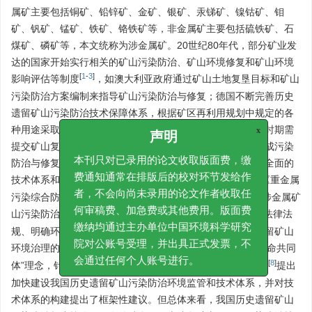
属矿主要包括铜矿、铅锌矿、金矿、银矿、汞锑矿、镍钴矿、钼
矿、钒矿、锰矿、铁矿、铬铁矿等，非金属矿主要包括硫铁矿、石
煤矿、磷矿等，本文统称为涉金属矿。20世纪80年代，部分矿业发
达的国家开始实行相关的矿山污染防治、矿山环境修复和矿山环境
[
1
-
3
]
影响评估等制度
，如澳大利亚政府通过矿山土地复垦目标和矿山
污染防治方案编制来指导矿山污染防治与修复；德国不断完善历史
遗留矿山污染防治技术保障体系，根据矿区再利用规划中规定的各
种用途采取不同的污染防治与修复措施；加拿大在矿山经营时期需
x
声明
提交矿山复垦计划，待矿山关闭后通过制度建设确保及时完成污染
防治与修复。国际经验表明，应该对历史遗留矿山建立较为全面的
本刊只对已录用的论文收取版面费，缴
[
4
-
5
]
技术体系和制度体系，全面落实污染防治任务
。我国自《重金属
费通知通常在排版后的校对环节发给作
污染综合防治“十二五”规划》实施以来，持续推进历史遗留涉金属矿
者，不会向尚未录用的论文作者收取任
[
6
]
山污染防治，王世虎
从摸清历史遗留矿山环境底数、健全法律法
何审稿费、加急费或其他费用。版面费
规、明确环境责任、完善体制机制等方面提出了加快历史遗留矿山
缴纳均通过主办单位中国环境科学研究
[
7
]
环境治理的对策建议；邵上等
基于“山水林田湖草是一个生命共同
院对公账号受理，并出具正式发票，不
[
8
]
体”理念，针对矿山生态环境问题提出了四大类工程；孙宁等
提出
会通过任何个人账号进行。
加快建设我国历史遗留矿山污染防治环境监管和技术体系，并对技
术体系的构建提出了框架性建议。但总体来看，我国历史遗留矿山