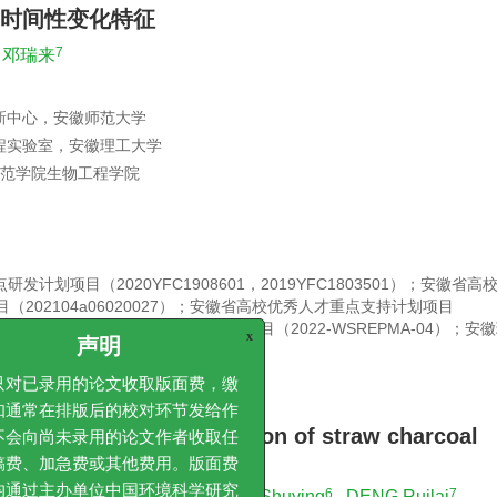
时间性变化特征
7
邓瑞来
新中心，安徽师范大学
程实验室，安徽理工大学
师范学院生物工程学院
发计划项目（2020YFC1908601，2019YFC1803501）；安徽省
目（202104a06020027）；安徽省高校优秀人才重点支持计划项目
合利用与生态保护工程实验室开放课题项目（2022-WSREPMA-04）；安
林绿化工程有限公司研发专项
x
声明
已录用的论文收取版面费，缴
sludge under the condition of straw charcoal
常在排版后的校对环节发给作
向尚未录用的论文作者收取任
4
5
6
7
Zhaoxia
,
DONG Peng
,
LIANG Shuying
,
DENG Ruilai