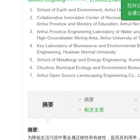
何审稿费
缴纳均通
1.
School of Earth and Environment, Anhui University 
院对公账
2.
Collaborative Innovation Center of Recovery and R
会通过任
Anhui Province and Ministry of Education, Anhui Nor
3.
Anhui Province Engineering Laboratory of Water and
High Groundwater Mining Area, Anhui University of
4.
Key Laboratory of Bioresource and Environmental Bio
Engineering, Huainan Normal University
5.
School of Metallurgy and Energy Engineering, Kunm
6.
Chuzhou Municipal Ecology and Environment Burea
7.
Anhui Open Source Landscaping Engineering Co., L
摘要
摘要
相关文章
摘要:
为降低生活污泥中重金属迁移性和有效性，提高其利用率