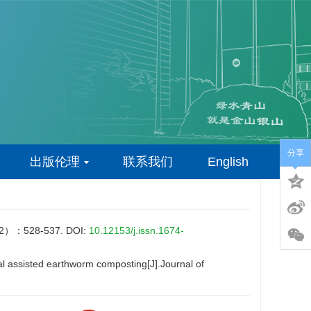
分享
出版伦理
联系我们
English
528-537.
DOI:
10.12153/j.issn.1674-
 assisted earthworm composting[J].Journal of