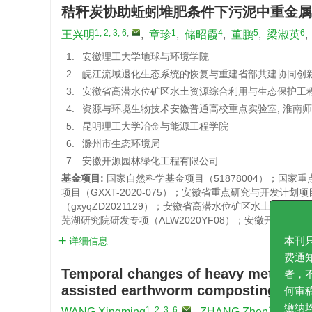
秸秆炭协助蚯蚓堆肥条件下污泥中重金属
1, 2, 3, 6
,
1
4
5
6
王兴明
,
章珍
,
储昭霞
,
董鹏
,
梁淑英
,
1.
安徽理工大学地球与环境学院
2.
皖江流域退化生态系统的恢复与重建省部共建协同创
3.
安徽省高潜水位矿区水土资源综合利用与生态保护工
4.
资源与环境生物技术安徽普通高校重点实验室, 淮南
5.
昆明理工大学冶金与能源工程学院
6.
滁州市生态环境局
7.
安徽开源园林绿化工程有限公司
基金项目:
国家自然科学基金项目（51878004）；国家重点研
项目（GXXT-2020-075）；安徽省重点研究与开发计划项
（gxyqZD2021129）；安徽省高潜水位矿区水土资源综
芜湖研究院研发专项（ALW2020YF08）；安徽开源园
详细信息
本刊只对
Temporal changes of heavy metals in 
费通知通
assisted earthworm composting
者，不会
1, 2, 3, 6
,
1
WANG Xingming
,
ZHANG Zhen
,
CHU 