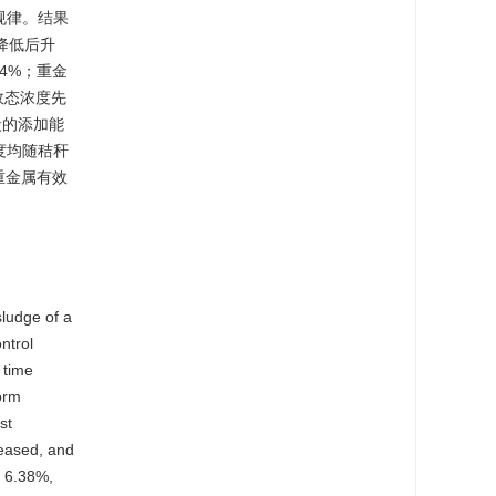
规律。结果
降低后升
44%；重金
效态浓度先
秆炭的添加能
度均随秸秆
重金属有效
sludge of a
ntrol
 time
worm
st
reased, and
y 6.38%,