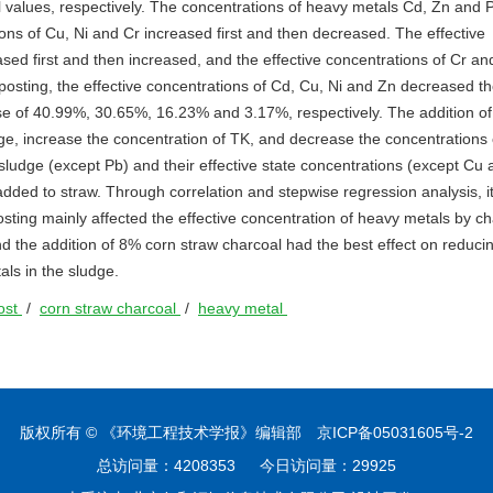
values, respectively. The concentrations of heavy metals Cd, Zn and 
ons of Cu, Ni and Cr increased first and then decreased. The effective
ed first and then increased, and the effective concentrations of Cr an
posting, the effective concentrations of Cd, Cu, Ni and Zn decreased t
ase of 40.99%, 30.65%, 16.23% and 3.17%, respectively. The addition of
e, increase the concentration of TK, and decrease the concentrations 
ludge (except Pb) and their effective state concentrations (except Cu 
added to straw. Through correlation and stepwise regression analysis, i
ting mainly affected the effective concentration of heavy metals by c
 the addition of 8% corn straw charcoal had the best effect on reduci
als in the sludge.
ost
/
corn straw charcoal
/
heavy metal
版权所有 © 《环境工程技术学报》编辑部
京ICP备05031605号-2
总访问量：
4208353
今日访问量：
29925