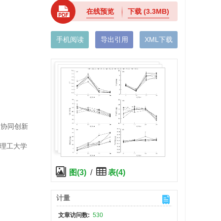
在线预览
下载
(3.3MB)
手机阅读
导出引用
XML下载
高校协同创新
徽理工大学
图(3)
/
表(4)
计量
文章访问数:
530