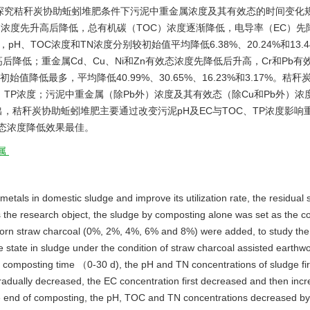
），探究秸秆炭协助蚯蚓堆肥条件下污泥中重金属浓度及其有效态的时间变化
N）浓度先升高后降低，总有机碳（TOC）浓度逐渐降低，电导率（EC）先
、TOC浓度和TN浓度分别较初始值平均降低6.38%、20.24%和13.
升高后降低；重金属Cd、Cu、Ni和Zn有效态浓度先降低后升高，Cr和Pb有
始值降低最多，平均降低40.99%、30.65%、16.23%和3.17%。秸
、TP浓度；污泥中重金属（除Pb外）浓度及其有效态（除Cu和Pb外）浓
，秸秆炭协助蚯蚓堆肥主要通过改变污泥pH及EC与TOC、TP浓度影响
态浓度降低效果最佳。
属
 metals in domestic sludge and improve its utilization rate, the residual 
the research object, the sludge by composting alone was set as the co
 corn straw charcoal (0%, 2%, 4%, 6% and 8%) were added, to study the
ve state in sludge under the condition of straw charcoal assisted earth
f composting time （0-30 d), the pH and TN concentrations of sludge fir
adually decreased, the EC concentration first decreased and then inc
he end of composting, the pH, TOC and TN concentrations decreased b