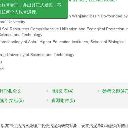
、加急费或其他费用。版面费
过主办单位中国环境科学研究
of Science and Technology
号受理，并出具正式发票，不
econstruction of Degraded Ecosystem in Wanjiang Basin Co-founded by
何个人账号进行。
mal University
 Soil Resources Comprehensive Utilization and Ecological Protection i
 Science and Technology
technology of Anhui Higher Education Institutes, School of Biological
ing University of Science and Technology
u
td.
HTML全文
图
(3)
表
(4)
参考文献
(47
施引文献
(6)
资源附件
(0)
，以某市生活污水处理厂剩余污泥为研究对象，设置污泥单独堆肥为对照