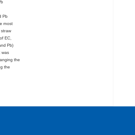
Pb
d Pb
he most
 straw
of EC,
and Pb)
t was
hanging the
ng the