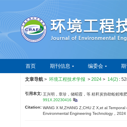
首页
期刊信息
编委会
期
文章导航
>
环境工程技术学报
>
2024
>
14(2)
: 5
引用本文:
王兴明，章珍，储昭霞，等.秸秆炭协助蚯蚓堆肥条件
991X.20230416
Citation:
WANG X M,ZHANG Z,CHU Z X,et al.Temporal chan
Environmental Engineering Technology，2