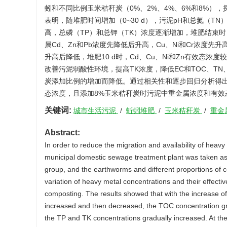
蚓和不同比例玉米秸秆炭（0%、2%、4%、6%和8%
表明，随堆肥时间增加（0~30 d），污泥pH和总氮（T
高，总磷（TP）和总钾（TK）浓度逐渐增加，堆肥结束时，pH
属Cd、Zn和Pb浓度先降低后升高，Cu、Ni和Cr浓度先
升高后降低，堆肥10 d时，Cd、Cu、Ni和Zn有效态浓度较初
改善污泥弱酸性环境，提高TK浓度，降低EC和TOC、TN
炭添加比例的增加而降低。通过相关性和逐步回归分析得出
态浓度，且添加8%玉米秸秆炭时污泥中重金属浓度和有效
关键词:
城市生活污泥
/
蚯蚓堆肥
/
玉米秸秆炭
/
重金
Abstract:
In order to reduce the migration and availability of heavy
municipal domestic sewage treatment plant was taken as 
group, and the earthworms and different proportions of
variation of heavy metal concentrations and their effecti
composting. The results showed that with the increase o
increased and then decreased, the TOC concentration gr
the TP and TK concentrations gradually increased. At t