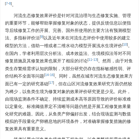
[
7
-
8
]
。
河流生态修复效果评价是针对河流治理与生态修复实施、管理
的重要环节，能够帮助掌握修复对象的状态，提供反馈信息以便指
导后续修复工作的开展、完善。国外所使用的主要方法有预测模型
[
9
]
法、多指标评价法
以及近年来在河流生态评价中使用较多的建立
[
10
]
模型的方法，借助一维或者二维水动力模型开展浅水生境评价
。
在国内，学者利用层次分析法、成本效益法、生境模拟法等对不同
[
11
-
13
]
修复措施及其修复效果也展开了相应的讨论
。然而，由于对鱼
类生存繁殖需求认知的限制，大部分研究仍存在指标敏感性弱、评
[
14
-
16
]
价结构不全面等问题
。同时，虽然在城市河流生态修复效果方
[
17
]
面已有一定的研究基础
，但在山区河流修复效果研究方面仍然较
为稀少，以鱼类生境为修复对象的效果评价研究更是少见。此外，
由现场监测条件不确定、持续监测成本高等原因导致的评价标准难
以定量化、标准阈值界定不清晰等问题仍然是开展工程修复效果量
化研究的难题。因此，从鱼类产卵偏好出发，结合现场监测与数值
模拟的手段量化产卵栖息地的环境条件，对准确掌握修复措施的修
复效果具有重要意义。