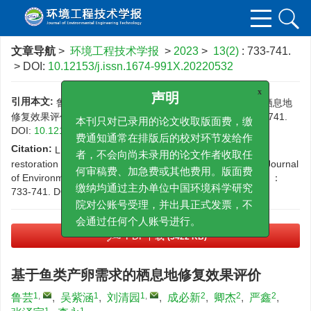
文章导航
>
环境工程技术学报
>
2023
>
13(2)
: 733-741.
> DOI:
10.12153/j.issn.1674-991X.20220532
x
引用本文:
鲁芸，吴紫涵，刘清园，等.基于鱼类产卵需求的栖息地
声明
修复效果评价[J].环境工程技术学报，2023，13（2）：733-741.
本刊只对已录用的论文收取版面费，缴
DOI:
10.12153/j.issn.1674-991X.20220532
费通知通常在排版后的校对环节发给作
Citation:
LU Y,WU Z H,LIU Q Y,et al.Evaluation of habitat
者，不会向尚未录用的论文作者收取任
restoration effect based on fish spawning requirements[J].Journal
of Environmental Engineering Technology，2023，13（2）：
何审稿费、加急费或其他费用。版面费
733-741.
DOI:
10.12153/j.issn.1674-991X.20220532
缴纳均通过主办单位中国环境科学研究
院对公账号受理，并出具正式发票，不
会通过任何个人账号进行。
PDF下载
(5422 KB)
基于鱼类产卵需求的栖息地修复效果评价
1
,
1
1
,
2
2
2
鲁芸
,
吴紫涵
,
刘清园
,
成必新
,
卿杰
,
严鑫
,
1
1