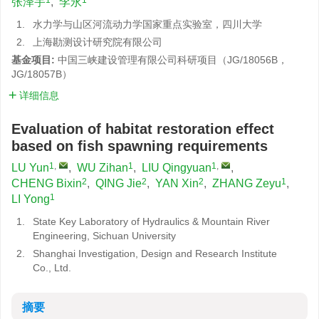
张泽宇
,
李永
1.
水力学与山区河流动力学国家重点实验室，四川大学
2.
上海勘测设计研究院有限公司
基金项目:
中国三峡建设管理有限公司科研项目（JG/18056B，
JG/18057B）
详细信息
Evaluation of habitat restoration effect
based on fish spawning requirements
1
,
1
1
,
LU Yun
,
WU Zihan
,
LIU Qingyuan
,
2
2
2
1
CHENG Bixin
,
QING Jie
,
YAN Xin
,
ZHANG Zeyu
,
1
LI Yong
1.
State Key Laboratory of Hydraulics & Mountain River
Engineering, Sichuan University
2.
Shanghai Investigation, Design and Research Institute
Co., Ltd.
摘要