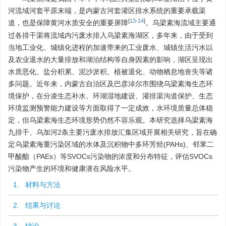
河流域河套平原末端，是内蒙古河套灌区排水系统的重要承载渠
[
13
-
14
]
道，也是保障黄河水质安全的重要屏障
。乌梁素海流域主要通
过各排干渠将流域内污废水排入乌梁素海湖区，多年来，由于受到
当地工业化、城镇化进程的加速带来的工业废水、城镇生活污水以
及农业退水的大量排放和湖泊结构等自身因素的影响，湖区呈现出
水质恶化、盐分积累、泥沙淤积、植被退化、动物栖息地丧失等诸
多问题。近年来，内蒙古自治区及巴彦淖尔市围绕乌梁素海生态环
境保护，在分凌生态补水、环湖湿地建设、灌排渠沟道保护、生态
环境监测预警能力建设等方面取得了一定成效，水环境质量总体稳
定，但乌梁素海生态环境形势仍然不容乐观。本研究选择乌梁素海
九排干、乌加河2条主要污废水排放汇集区域开展相关研究，旨在确
定乌梁素海重污染区域的水体及沉积物中多环芳烃(PAHs)、邻苯二
甲酸酯（PAEs）等SVOCs污染物的浓度和分布特征，评估SVOCs
污染物产生的环境和健康潜在风险水平。
1. 材料与方法
2. 结果与讨论