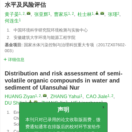
水平及风险评估
1, 2
,
1
1, 2
1
,
,
2
黄子晏
,
张亚辉
,
曹家乐
,
杜士林
,
张瑾
,
1
何连生
1.
中国环境科学研究院环境检测与实验中心
2.
安徽建筑大学环境与能源工程学院
基金项目:
国家水体污染控制与治理科技重大专项（2017ZX07602-
003）
详细信息
Distribution and risk assessment of semi-
volatile organic compounds in water and
sediment of Ulansuhai Nur
1, 2
,
1
1, 2
HUANG Ziyan
,
ZHANG Yahui
,
CAO Jiale
,
1
,
,
2
1
DU Shilin
,
ZHANG Jin
,
HE Liansheng
x
1.
Environmental Analysis and Testing Laboratory,
声明
Chinese Research Academy of Environmental
本刊只对已录用的论文收取版面费，缴
Sciences
费通知通常在排版后的校对环节发给作
2.
College of Environment and Energy Engineering,