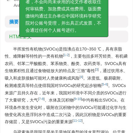
者，不会向尚未录用的论文作者收取任
Anhui Jianzhu University
何审稿费、加急费或其他费用。版面费
缴纳均通过主办单位中国环境科学研究
摘要
院对公账号受理，并出具正式发票，不
会通过任何个人账号进行。
HTML全文
半挥发性有机物(SVOCs)是指沸点在170~350 ℃，具有亲脂
[
1
-
2
]
性、难降解等特性的一类有机物
，主要包括多环芳烃类、有机磷
农药、邻苯二甲酸酯类、苯系物类、酚类、农药类等。SVOCs具有
[
3
]
生物累积性且通过食物链放大的特点及“三致”毒性
，通过饮用水、
[
4
]
吸入和皮肤接触可能对人类健康构成风险
。浓度低、极易吸附、
[
5
-
6
]
检测难度高等特点使得我国对SVOCs的研究起步较晚
。SVOCs
来源广且持久存在，近年来，我国对环境中不同介质的SVOCs进行
[
7
-
8
]
[
9
-
10
]
了大量研究，大气
、水体及沉积物
中均有检出SVOCs。在
环境条件发生变化时，吸附在沉积物中的SVOCs可能通过化学与生
物变化再次悬浮到水中造成二次污染，因此沉积物是SVOCs的重要
[
11
-
12
]
存储层，又是SVOCs污染的重要来源
。
乌梁素海是我国干旱半干旱地区典型的浅水草型湖泊，位于黄