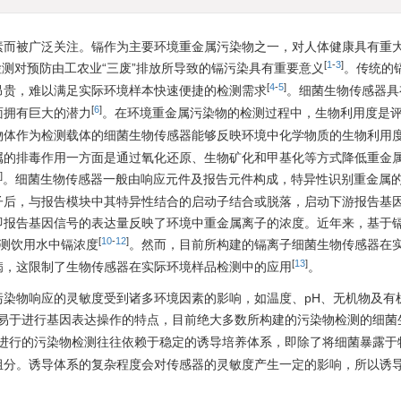
素而被广泛关注。镉作为主要环境重金属污染物之一，对人体健康具有重
[
1
-
3
]
度检测对预防由工农业“三废”排放所导致的镉污染具有重要意义
。传统的
[
4
-
5
]
昂贵，难以满足实际环境样本快速便捷的检测需求
。细菌生物传感器具
[
6
]
面拥有巨大的潜力
。在环境重金属污染物的检测过程中，生物利用度是
物体作为检测载体的细菌生物传感器能够反映环境中化学物质的生物利用
属的排毒作用一方面是通过氧化还原、生物矿化和甲基化等方式降低重金
]
。细菌生物传感器一般由响应元件及报告元件构成，特异性识别重金属
子后，与报告模块中其特异性结合的启动子结合或脱落，启动下游报告基
即报告基因信号的表达量反映了环境中重金属离子的浓度。近年来，基于
[
10
-
12
]
检测饮用水中镉浓度
。然而，目前所构建的镉离子细菌生物传感器在
[
13
]
病，这限制了生物传感器在实际环境样品检测中的应用
。
污染物响应的灵敏度受到诸多环境因素的影响，如温度、pH、无机物及有
易于进行基因表达操作的特点，目前绝大多数所构建的污染物检测的细菌
进行的污染物检测往往依赖于稳定的诱导培养体系，即除了将细菌暴露于
组分。诱导体系的复杂程度会对传感器的灵敏度产生一定的影响，所以诱