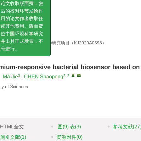
x
,
版面费，缴
环节发给作
作者收取任
用。版面费
1），安徽省高校自然科学研究项目（KJ2020A0598）
境科学研究
式发票，不
dmium-responsive bacterial biosensor based o
3
2, 3
,
,
,
MA Jie
,
CHEN Shaopeng
my of Sciences
HTML全文
图
(9)
表
(3)
参考文献
(27
施引文献
(1)
资源附件
(0)