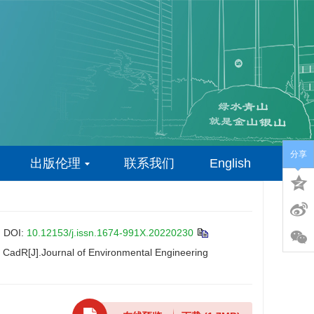
分享
出版伦理
联系我们
English
.
DOI:
10.12153/j.issn.1674-991X.20220230
 CadR[J].Journal of Environmental Engineering