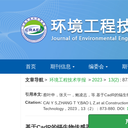
首页
期刊信息
编委会
期
文章导航
>
环境工程技术学报
>
2023
>
13(2)
: 8
引用本文:
蔡叶申，张天一，鲍凌志，等.基于CadR的镉生物传
Citation:
CAI Y S,ZHANG T Y,BAO L Z,et al.Construction
Technology，2023，13（2）：873-880.
DOI:
基于CadR的镉生物传感器的构建与优化