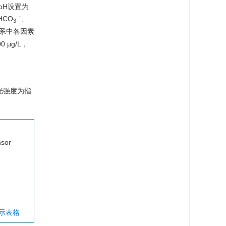
pH设置为
−
HCO
、
3
体系中各因素
μg/L，
光强度为指
nsor
显示表格