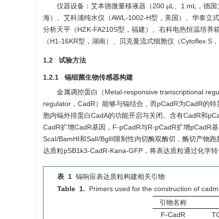
仪器设备：艾本德微量移液器（200 μL、1 mL，德国
海）、艾科浦纯水仪（AWL-1002-H型，美国）、华泰立式
分析天平（HZK-FA210S型，福建）、右科电热恒温培养
（H1-16KR型，湖南）、贝克曼流式细胞仪（Cytoflex 
1.2 试验方法
1.2.1 镉细菌生物传感器构建
金属调控蛋白（Metal-responsive transcriptional r
regulator，CadR）能够与镉结合，而pCadR为Ca
胞内镉外排蛋白CadA的功能开启与关闭。含有CadR和pCad
CadR扩增CadR基因，F-pCadR与R-pCadR扩增pCa
ScaI/BamHI和SalI/BglII限制性内切酶双酶切，酶切
达质粒pSB1k3-CadR-Kana-GFP，将表达质粒通过化
表 1
镉响应表达质粒构建相关引物
Table 1.
Primers used for the construction of cad
引物名称
F-CadR
T