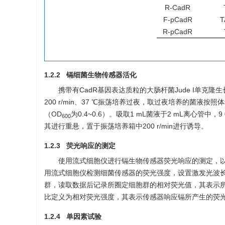
R-CadR
F-pCadR
T
R-pCadR
1.2.2 镉细菌生物传感器活化
携带有CadR基因表达质粒的大肠杆菌Jude I单克隆生
200 r/min、37 ℃振荡培养过夜，取过夜培养的菌液按
（OD
为0.4~0.6）。吸取1 mL菌液于2 mL离心管中，
600
其进行重悬，置于振荡培养箱中200 r/min进行诱导。
1.2.3 荧光响应的测定
使用流式细胞仪进行镉生物传感器荧光响应的测定，以
用流式细胞仪检测细菌传感器的荧光强度，设置激发光波长为48
群，读取数据后记录所圈定细胞群的相对荧光值，其表示
比定义为相对荧光强度，其表示传感器响应镉所产生的荧
1.2.4 单因素试验