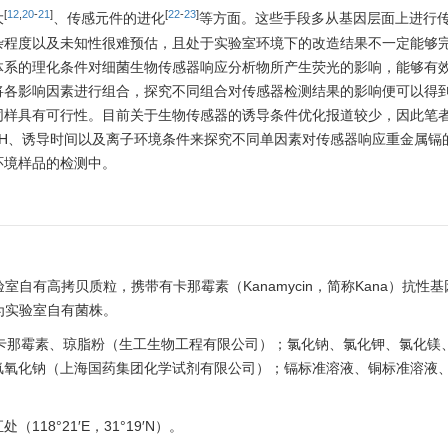
[
12
,
20
-
21
]
[
22
-
23
]
大
、传感元件的进化
等方面。这些手段多从基因层面上进行
杂程度以及未知性很难预估，且处于实验室环境下的改造结果不一定能够
体系的理化条件对细菌生物传感器响应分析物所产生荧光的影响，能够有
将各影响因素进行组合，探究不同组合对传感器检测结果的影响便可以得
样具有可行性。目前关于生物传感器的诱导条件优化报道较少，因此笔者基
H、诱导时间以及离子环境条件来探究不同单因素对传感器响应重金属镉
环境样品的检测中。
验室自有高拷贝质粒，携带有卡那霉素（Kanamycin，简称Kana）抗性
I，为实验室自有菌株。
；卡那霉素、琼脂粉（生工生物工程有限公司）；氯化钠、氯化钾、氯化镁
氢氧化钠（上海国药集团化学试剂有限公司）；镉标准溶液、铜标准溶液
8°21′E，31°19′N）。