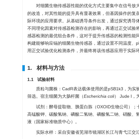
对细菌生物传感器性能的优化方式主要集中在信号放
的改造，对其性能的提升具有显著效果，但基因操作的复
际环境的应用要求。从基础诱导条件出发，通过探究诱导
不同理化因素对传感器检测存在的影响，再通过正交试验
感器检测的最优组合条件，这对于提升传感器的检测性能同
构建能够响应镉的细菌生物传感器，通过设置不同温度、p
用正交试验优化检测条件，并最终将该传感器应用于实际
1. 材料与方法
1.1 试验材料
质粒与菌株：CadR表达载体使用的是pSB1k3，为实
筛选。宿主细菌为大肠杆菌（
Escherichia coli
） Jude 
试剂：酵母提取物、胰蛋白胨（OXOID生物公司）
高锰酸钾、碳酸氢钠、磷酸二氢钠、磷酸氢二钠、硝酸、
液（国家标准物质中心）。
实际水样：采自安徽省芜湖市镜湖区长江与青弋江交汇处（11