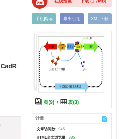
在线预览
下载
(1.7MB)
手机阅读
导出引用
XML下载
n CadR
图(9)
/
表(3)
计量
)
文章访问数:
945
HTML全文浏览量:
385