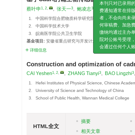
声明
1, 2
,
3
3
3
2, 3
,
蔡叶申
,
张天一
,
鲍凌志
,
马洁
,
陈少鹏
本刊只对已录用的论文收取
1.
中国科学院合肥物质科学研究院
费通知通常在排版后的校对
2.
中国科学技术大学
者，不会向尚未录用的论文
3.
皖南医学院公共卫生学院
何审稿费、加急费或其他费
基金项目:
安徽省重点研究与开发计划项目（E06CSG635A
缴纳均通过主办单位中国环
详细信息
院对公账号受理，并出具正
会通过任何个人账号进行。
Construction and optimization of ca
1, 2
,
3
3
CAI Yeshen
,
ZHANG Tianyi
,
BAO Lingzhi
1.
Hefei Institutes of Physical Science, Chinese Acade
2.
University of Science and Technology of China
3.
School of Public Health, Wannan Medical College
摘要
HTML全文
相关文章