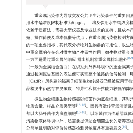
重金属污染作为导致突发公共卫生污染事件的重要因
用水中镉浓度限制标准为5 μg/L。土壤及饮用水中镉浓
依赖于质谱法，需要大型仪器及专业技术的支持，且成本
短、操作简便及成本低廉等优点，在重金属污染物检测方
的一项重要指标，其代表分析物对生物群的可用性，以生
中重金属的存在会对微生物产生毒性作用，微生物对重金
[
8
-
9
一方面是通过重金属的响应-排出机制将重金属排出胞外
（一般为金属结合蛋白）在识别到外界环境中的重金属离
通过检测报告基因的表达便可实现整个通路的信号检测，
（CadR）所构建的镉离子细菌生物传感器已经被应用于
品检测中仍然存在灵敏度、特异性和抗干扰能力较低的弊
微生物全细胞生物传感器以细菌作为底盘细胞，其对
[
13
-
15
]
物质含量、样品介质类型等
。因具有遗传背景清楚且
[
16
-
18
]
都以大肠杆菌作为底盘细胞
。以细菌作为传感器载体
污染物液体环境中外，还需要提供适合细菌生长的培养基
[
19
]
分简单且明确对评价传感器检测灵敏度具有重要意义
。