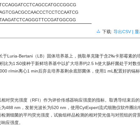
TCCAGGATCCTCAGCCATGCCGGCG
AGTCGACGCCAACCCTCCTCCAATCG
TAAGATCTCAGGGTTCCGATGGCGG
下载:
导出CSV
| 
长于Luria-Bertani（LB）固体培养基上，挑取单克隆于含2‰卡那霉素
照体积比为1∶50接种于新鲜培养基中以扩大培养约2.5 h使大肠杆菌处于对数
9 000 r/min离心1 min后弃去培养基剩余底部菌体，使用1 mL配置好的
相对荧光强度（RFI）作为评价传感器响应强度的指标。取诱导结束后
8 nm，发射光波长为520 nm，使用CytExpert流式细胞仪软件圈
所检测细菌的平均荧光强度，试验组样品检测的相对荧光值与对照组的背
光响应强度。