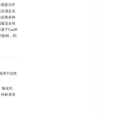
传感器元件
完全满足实
效反映各种
到最适合传
于CadR
的影响，利
基因用于抗性
、氯化钙、
、锌标准溶