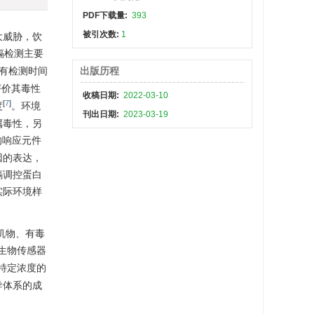
PDF下载量:
393
被引次数:
1
大威胁，饮
镉检测主要
有检测时间
出版历程
评价其毒性
收稿日期:
2022-03-10
[
7
]
度
。环境
刊出日期:
2023-03-19
属毒性，另
的响应元件
因的表达，
镉调控蛋白
实际环境样
机物、有毒
生物传感器
特定浓度的
导体系的成