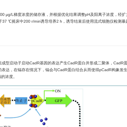
00 μg/L梯度浓度的储存液，并根据优化结果调整pH及阳离子浓度，经
7 ℃摇床中200 r/min诱导培养2 h，诱导结束后使用流式细胞仪检测
组成型启动子启动CadR基因的表达产生CadR蛋白并形成二聚体，CadR
的表达，在镉存在情况下，镉会与CadR蛋白结合从而使得pCadR构象发
镉的浓度。