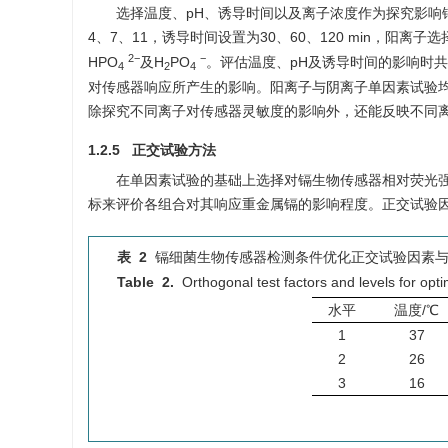
选择温度、pH、诱导时间以及离子浓度作为探究影响镉
4、7、11，诱导时间设置为30、60、120 min，阳离子选
2−
−
HPO
及H
PO
。评估温度、pH及诱导时间的影响时共设
4
2
4
对传感器响应所产生的影响。阳离子与阴离子单因素试验均在镉浓
除探究不同离子对传感器灵敏度的影响外，还能反映不同
1.2.5 正交试验方法
在单因素试验的基础上选择对镉生物传感器相对荧光强
标来评价各组合对其响应重金属镉的影响程度。正交试验
表 2
镉细菌生物传感器检测条件优化正交试验因素
Table 2.
Orthogonal test factors and levels for opt
水平
温度/℃
1
37
2
26
3
16