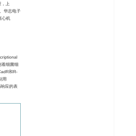
型，上
）、华志电子
离心机
iptional
控制着细菌细
adR和R-
别用
建镉响应的表