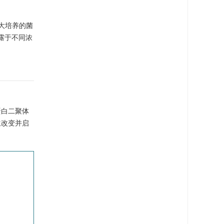
扩大培养的菌
暴露于不同浓
蛋白二聚体
生改变并启