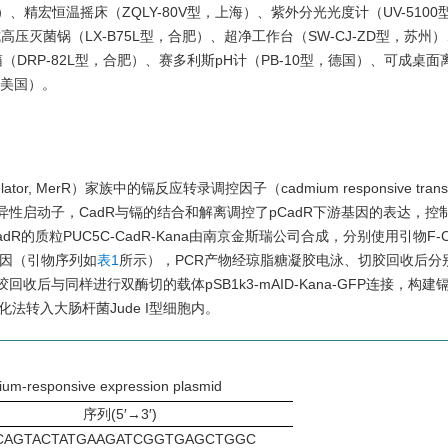
）、精宏恒温摇床（ZQLY-80V型，上海）、紫外分光光度计（UV-5100
高压灭菌锅（LX-B75L型，合肥）、超净工作台（SW-CJ-ZD型，苏州
箱（DRP-82L型，合肥）、赛多利斯pH计（PB-10型，德国）、可成桌面
S，美国）。
egulator, MerR）家族中的镉反应转录调控因子（cadmium responsive transcr
dR的特异性启动子，CadR与镉的结合和解离调控了pCadR下游基因的表达，
R的质粒PUC5C-CadR-Kana由南京金斯瑞公司合成，分别使用引物F-C
dR基因（引物序列如
表1
所示），PCR产物经琼脂糖凝胶电泳、切胶回收后分
产物跑胶回收后与同样进行双酶切的载体pSB1k3-mAID-Kana-GFP连接，构
学转化法转入大肠杆菌Jude I型细胞内。
mium-responsive expression plasmid
序列(5′→3′)
CAGTACTATGAAGATCGGTGAGCTGGC