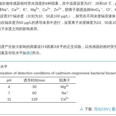
生物传感器相对荧光强度的4种因素，其中温度设置为37、26和16 ℃，
+
2+
+
2+
2+
2+
−
−
择Na
、Ca
、K
、Mg
、Cu
、Zn
，阴离子基团选择MnO
、Cl
、
4
置3个镉浓度（分别为10、50及100 μg/L），探究在不同浓度镉溶液
度为50 μg/L的诱导体系中进行，设置离子浓度梯度为10、50及100 
离子浓度之间的影响差异。
度产生较大影响的因素设计4因素3水平的正交试验，以传感器的相对荧
因素及对应水平如
表2
所示。
与水平
imization of detection conditions of cadmium-responsive bacterial biose
pH
诱导时间/min
阳离子
2+
4
30
Mg
+
7
60
Na
2+
11
120
Ca
下载:
导出CSV
| 