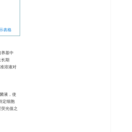
显示表格
的培养基中
生长期
镉标准溶液对
的菌液，使
出特定细胞
景荧光值之