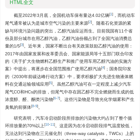
HTML全文
[
1
]
截至2022年3月底，全国机动车保有量达4.02亿辆
，而机动车
[
2
]
尾气通常被认为是城市空气污染的主要来源
。随着石化资源的紧
缺与环境污染问题的突出，乙醇汽油应运而生。目前我国有11个省
份及部分城市在用乙醇汽油，乙醇汽油份额占到了全国汽油消费总
[
3
]
量的1/5
。近年来，国家不断出台有关政策鼓励乙醇汽油的使用：
2017年由国家发展和改革委员会、国家能源局等十五部门联合印发
的《关于扩大生物燃料乙醇生产和推广使用车用乙醇汽油的实施方
[
4
]
案》中提出，将逐步在全国范围推广使用乙醇汽油
；国务院印发
的《2030年前碳达峰行动方案》中，要求积极扩大先进生物液体燃
[
5
]
料在交通运输领域应用
。虽然乙醇汽油可在一定程度上减少汽车
尾气CO和HCs的排放，但尾气中存在因乙醇不完全燃烧而生成的低
[
6
-
7
]
浓度醇、醛、酮类污染物
。这些污染物是导致光化学烟雾和产生
[
8
-
9
]
臭氧的前驱体
。
研究表明，汽车冷启动阶段所排放的污染物大约占到了整个循
[
10
-
11
]
环排放量的70%以上
。这是因为在冷启动阶段排气温度较低，
无法达到污染物在三元催化剂（three-way catalysts，TWCs）上的