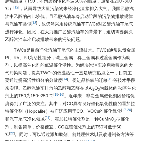
起燃温度（T50，即污染物转化率达50%的温度，通常在200~300
[
12
]
℃）
，从而导致大量污染物未经净化直接排入大气。我国乙醇汽
油中乙醇的占比较低，且乙醇汽油车冷启动阶段的污染物排放规律
[
13
]
与汽油车类似
，故仍然采用传统汽油车TWCs对乙醇汽油车尾气
进行净化。因此，在大力推广乙醇汽油车的背景下，迫切需要解决
乙醇汽油车冷启动排放带来的污染问题。
TWCs是目前净化汽油车尾气的主流技术。TWCs通常以贵金属
Pt、Rh、Pd为活性组分，碱土金属、稀土金属和过渡金属作为助
剂，以提高催化剂的低温催化活性。为解决汽油车冷启动带来的大
气污染问题，提高TWCs的低温活性一直是研究热点之一，目前主
[
14
]
[
15
]
要通过提高活性组分的分散度
、促进晶格氧的迁移
等技术手段
来实现。乙醇汽油车排放的乙醇和乙醛在以Al
O
为载体的Pd基催化
2
3
[
15
-
16
]
剂上的T50为150~250 ℃
。近年来，非贵金属催化剂因价格优
势得到了广泛的关注。其中，对CO具有良好催化氧化性能的霍加拉
[
17
-
20
]
特催化剂（Hopcalite）被广泛应用于CO、VOCs的催化氧化
[
21
]
和汽车尾气净化领域
。霍加拉特催化剂是一种CuMnO
型催化
x
剂，制备简单，价格便宜，CO在该催化剂上的T50可低于60
[
22
]
℃
。同时，可以通过添加助剂、前处理技术以及改进制备方法等
[
23
-
24
]