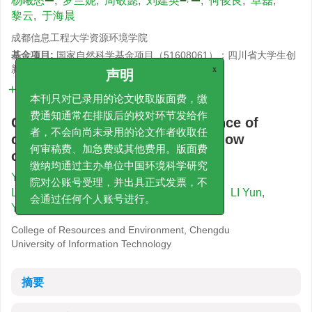
杨曦怒
,
罗兰妮
,
周敬懿
,
刘建英
,
何俊良
,
卓磊
,
黎云
,
于海晨
成都信息工程大学资源环境学院
基金项目:
国家自然科学基金项目（51608061）；四川省大学生创
新创业训练计划项目（202110621043）
x
声明
详细信息
本刊只对已录用的论文收取版面费，缴
Catalytic combustion performance of
费通知通常在排版后的校对环节发给作
copper manganese catalyst for low
者，不会向尚未录用的论文作者收取任
concentration ethanol
何审稿费、加急费或其他费用。版面费
缴纳均通过主办单位中国环境科学研究
YANG Xinu
,
LUO Lanni
,
ZHOU Jingyi
,
,
院对公账号受理，并出具正式发票，不
LIU Jianying
,
HE Junliang
,
ZHUO Lei
,
LI Yun
,
YU Haichen
会通过任何个人账号进行。
College of Resources and Environment, Chengdu
University of Information Technology
摘要