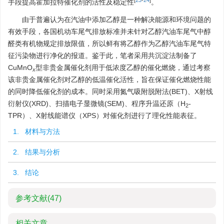
手段提高霍加拉特催化剂的活性及稳定性
。
由于普遍认为在汽油中添加乙醇是一种解决能源和环境问题的
有效手段，各国机动车尾气排放标准并未针对乙醇汽油车尾气中醇
醛类有机物规定排放限值，所以鲜有将乙醇作为乙醇汽油车尾气特
征污染物进行净化的报道。鉴于此，笔者采用共沉淀法制备了
CuMnO
型非贵金属催化剂用于低浓度乙醇的催化燃烧，通过考察
x
该非贵金属催化剂对乙醇的低温催化活性，旨在保证催化燃烧性能
的同时降低催化剂的成本。同时采用氮气吸附脱附法(BET)、X射线
衍射仪(XRD)、扫描电子显微镜(SEM)、程序升温还原（H
-
2
TPR）、X射线能谱仪（XPS）对催化剂进行了理化性能表征。
1. 材料与方法
2. 结果与分析
3. 结论
参考文献
(47)
相关文章