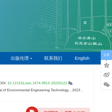
分享
出版伦理
联系我们
English
DOI:
10.12153/j.issn.1674-991X.20220123
ournal of Environmental Engineering Technology，2023，