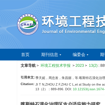
首页
期刊信息
编委会
期
文章导航
>
环境工程技术学报
>
2023
>
13(2)
: 8
引用本文:
季天妮，周忠发，朱昌丽，等.喀斯特石漠化治理区农户
Citation:
JI T N,ZHOU Z F,ZHU C L,et al.Study on the ad
13（2）：889-896.
DOI:
10.12153/j.issn.167
喀斯特石漠化治理区农户适应能力研究