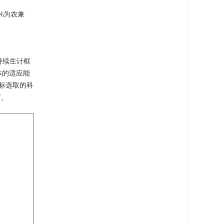
0%为农兼
持续生计框
体的适应能
标选取的科
下。