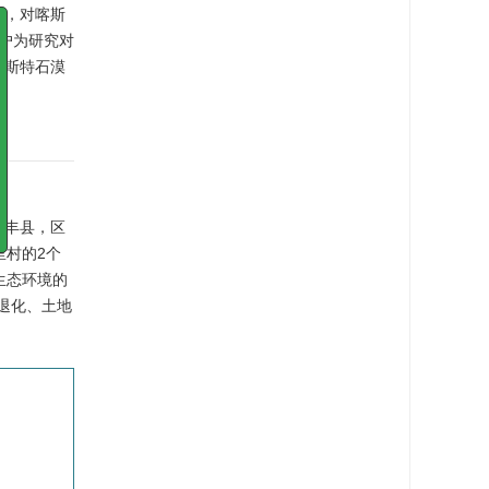
此，对喀斯
户为研究对
喀斯特石漠
x
，缴
给作
取任
面费
贞丰县，区
研究
里村的2个
，不
生态环境的
退化、土地