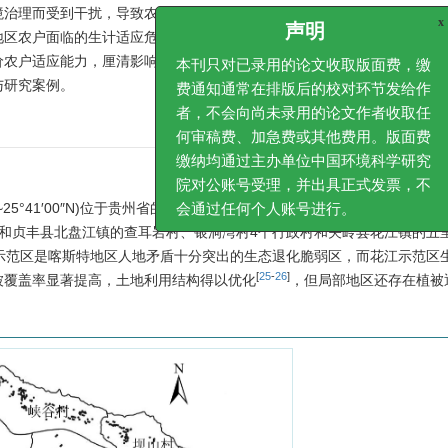
境治理而受到干扰，导致农户无法及时适应生态环境变化等现实问题。因
地区农户面临的生计适应危机。笔者选取贵州省花江示范区7个自然村寨农
价农户适应能力，厘清影响因素，并在此基础上提出适应策略，以期增强
与研究案例。
声明
本刊只对已录用的论文收取版面费
费通知通常在排版后的校对环节发
者，不会向尚未录用的论文作者收
何审稿费、加急费或其他费用。版
3″N~25°41′00″N)位于贵州省的东南部（
图1
），地跨贵州省安顺市关岭县与
缴纳均通过主办单位中国环境科学
坝山村和贞丰县北盘江镇的查耳岩村、银洞湾村4个行政村和关岭县花江镇的五
院对公账号受理，并出具正式发票
示范区是喀斯特地区人地矛盾十分突出的生态退化脆弱区，而花江示范区
会通过任何个人账号进行。
[
25
-
26
]
被覆盖率显著提高，土地利用结构得以优化
，但局部地区还存在植被