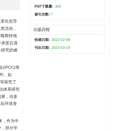
PDF下载量:
363
被引次数:
7
境变化也导
人类活动，
出版历程
善喀斯特地
收稿日期:
2022-02-06
并承受石漠
刊出日期:
2023-03-19
性研究的难
IPCC)将
作。如
等探究了
估体系研究
成果，但多
适应环境变
来，作为中
中，部分学