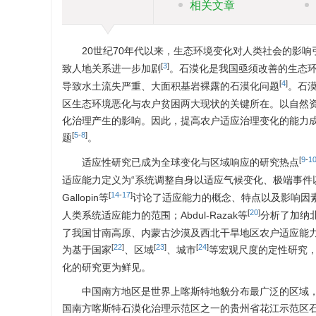
相关文章
20世纪70年代以来，生态环境变化对人类社会的影响
[
3
]
致人地关系进一步加剧
。石漠化是我国亟须改善的生态
[
4
]
导致水土流失严重、大面积基岩裸露的石漠化问题
。石
区生态环境恶化与农户贫困两大现状的关键所在。以自然
化治理产生的影响。因此，提高农户适应治理变化的能力
[
5
-
8
]
题
。
[
9
-
1
适应性研究已成为全球变化与区域响应的研究热点
适应能力定义为“系统调整自身以适应气候变化、极端事件
[
14
-
17
]
Gallopin等
讨论了适应能力的概念、特点以及影响因素；
[
20
]
人类系统适应能力的范围；Abdul-Razak等
分析了加纳
了我国甘南高原、内蒙古沙漠及西北干旱地区农户适应能
[
22
]
[
23
]
[
24
]
为基于国家
、区域
、城市
等宏观尺度的定性研究
化的研究更为鲜见。
中国南方地区是世界上喀斯特地貌分布最广泛的区域，
国南方喀斯特石漠化治理示范区之一的贵州省花江示范区