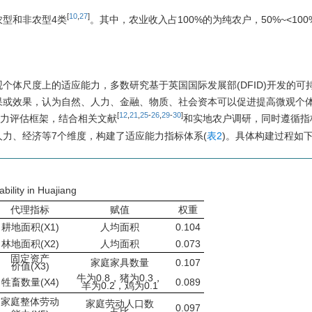
[
10
,
27
]
型和非农型4类
。其中，农业收入占100%的为纯农户，50%~<10
个体尺度上的适应能力，多数研究基于英国国际发展部(DFID)开发的可
果或效果，认为自然、人力、金融、物质、社会资本可以促进提高微观个
[
12
,
21
,
25
-
26
,
29
-
30
]
力评估框架，结合相关文献
和实地农户调研，同时遵循指
力、经济等7个维度，构建了适应能力指标体系(
表2
)。具体构建过程如
bility in Huajiang
代理指标
赋值
权重
耕地面积(X1)
人均面积
0.104
林地面积(X2)
人均面积
0.073
固定资产
家庭家具数量
0.107
价值(X3)
牛为0.8，猪为0.3，
牲畜数量(X4)
0.089
羊为0.2，鸡为0.1
家庭整体劳动
家庭劳动人口数
0.097
占比