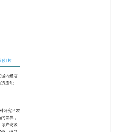
幻灯片
区域内经济
的适应能
，对研究区农
面的差异，
，每户访谈
7份、峡谷