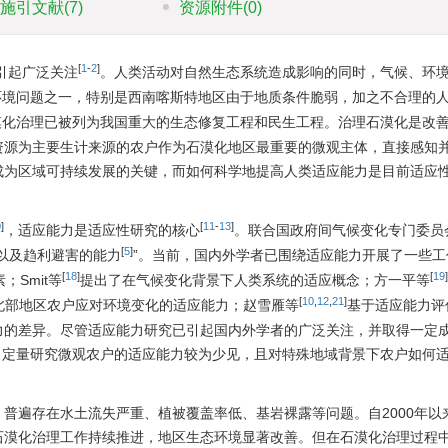
施引文献
(7)
资源附件
(0)
[
1
-
2
]
引起广泛关注
。人类活动对自然生态系统造成影响的同时，气候、环
环境问题之一，特别是西南喀斯特地区由于地质条件脆弱，加之不合理的
漠化治理已被列为我国重大的生态修复工程和民生工程。治理石漠化是改
资源为主要生计来源的农户作为石漠化地区最重要的微观主体，直接感知
成为区域可持续发展的关键，而如何科学地提高人类适应能力是目前适应
0
]
[
11
-
13
]
，适应能力是适应性研究的核心
。联合国政府间气候变化专门委员会(
[
5
]
以及趋利避害的能力
”。当前，国内外学者已围绕适应能力开展了一些工
[
18
]
[
19
]
Smit等
提出了在气候变化背景下人类系统的适应概念；方一平等
[
10
,
12
,
21
]
北部地区农户应对环境变化的适应能力；赵雪雁等
基于适应能力评
力的差异。尽管适应能力研究已引起国内外学者的广泛关注，并取得一定
，定量研究微观农户的适应能力较为少见，且对特殊地域背景下农户如何
普遍存在水土流失严重、植被覆盖率低、基岩裸露等问题。自2000年以
石漠化治理工作持续推进，地区生态环境显著改善。但在石漠化治理过程