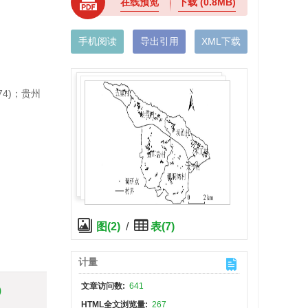
在线预览
下载
(0.8MB)
手机阅读
导出引用
XML下载
74)；贵州
图(2)
/
表(7)
计量
文章访问数:
641
)
HTML全文浏览量:
267