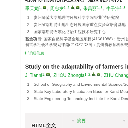
1
,
1, 2
,
,
1, 3
1, 3
季天妮
,
周忠发
,
朱昌丽
,
牛子浩
,
1.
贵州师范大学地理与环境科学学院/喀斯特研究院
2.
贵州省喀斯特山地生态环境国家重点实验室培育基地
3.
国家喀斯特石漠化防治工程技术研究中心
基金项目:
国家自然科学基金地区项目(41661088)；贵州
省哲学社会科学规划课题(21GZZD39)；贵州省教育科学规划课
详细信息
Study on the adaptability of farmers i
1
,
1, 2
,
,
JI Tianni
,
ZHOU Zhongfa
,
ZHU Chang
1.
School of Geography and Environmental Science/Sch
2.
State Key Laboratory Incubation Base for Karst Mo
3.
State Engineering Technology Institute for Karst Dese
摘要
HTML全文