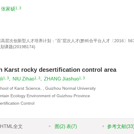
1, 3
张家硕
省高层次创新型人才培养计划：“百”层次人才(黔科合平台人才〔2016〕56
题(2019B174)
n Karst rocky desertification control area
1, 3
1, 3
1, 3
li
,
NIU Zihao
,
ZHANG Jiashuo
ool of Karst Science, , Guizhou Normal University
untain Ecology Environment of Guizhou Province
rtification Control
HTML全文
图
(2)
表
(7)
参考文献
(33