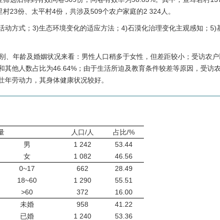
村23份、太平村4份，共涉及509个农户家庭的2 324人。
计活动方式；3)生态环境变化的适应方法；4)石漠化治理变化主观感知；5)
别、年龄及婚姻状况来看：男性人口稍多于女性，但差距较小；受访农户以1
婚和其他人数占比为46.64%；由于生活所迫及教育条件较差等原因，受访
青壮年劳动力，其身体健康状况较好。
量
人口/人
占比/%
男
1 242
53.44
女
1 082
46.56
0~17
662
28.49
18~60
1 290
55.51
>60
372
16.00
未婚
958
41.22
已婚
1 240
53.36