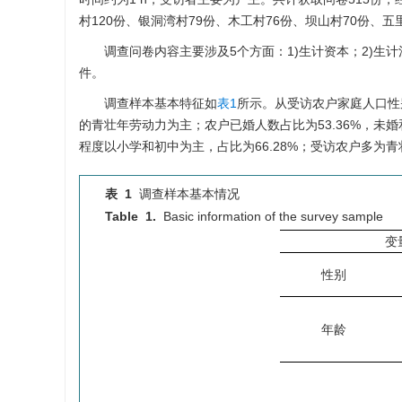
村120份、银洞湾村79份、木工村76份、坝山村70份、五里
调查问卷内容主要涉及5个方面：1)生计资本；2)生
件。
调查样本基本特征如
表1
所示。从受访农户家庭人口性
的青壮年劳动力为主；农户已婚人数占比为53.36%，未
程度以小学和初中为主，占比为66.28%；受访农户多为
表 1
调查样本基本情况
Table 1.
Basic information of the survey sample
变
性别
年龄