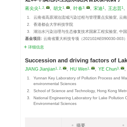
1, 2
,
1
,
3
,
1
1
蒋尖尖
,
胡文
,
叶春
,
宋迪
,
王志芸
,
1.
云南省高原湖泊流域污染过程与管理重点实验室, 云
2.
香港都会大学科技学院
3.
湖泊水污染治理与生态修复技术国家工程实验室, 中
基金项目:
云南省重大科技专项（202102AE090030-003
详细信息
Succession and driving factors of La
1, 2
,
1
,
3
,
JIANG Jianjian
,
HU Wen
,
YE Chun
,
1.
Yunnan Key Laboratory of Pollution Process and 
environmental Sciences
2.
School of Science and Technology, Hong Kong Metro
3.
National Engineering Laboratory for Lake Pollution
Environmental Sciences
摘要