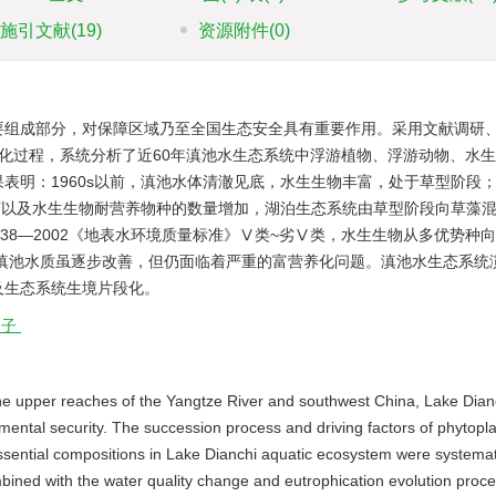
施引文献
(19)
资源附件
(0)
要组成部分，对保障区域乃至全国生态安全具有重要作用。采用文献调研
化演化过程，系统分析了近60年滇池水生态系统中浮游植物、浮游动物、水
明：1960s以前，滇池水体清澈见底，水生生物丰富，处于草型阶段；1
改变以及水生生物耐营养物种的数量增加，湖泊生态系统由草型阶段向草藻
 3838—2002《地表水环境质量标准》Ⅴ类~劣Ⅴ类，水生生物从多优势种
，滇池水质虽逐步改善，但仍面临着严重的富营养化问题。滇池水生态系统
及生态系统生境片段化。
因子
n the upper reaches of the Yangtze River and southwest China, Lake Dian
onmental security. The succession process and driving factors of phytopl
sential compositions in Lake Dianchi aquatic ecosystem were systemat
ombined with the water quality change and eutrophication evolution proc