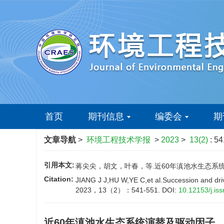
首页
期刊信息
编委会
期
文章导航
>
环境工程技术学报
>
2023
>
13(2)
: 5
引用本文:
蒋尖尖，胡文，叶春，等.近60年滇池水生态系统演替
Citation:
JIANG J J,HU W,YE C,et al.Succession and driv
2023，13（2）：541-551.
DOI:
10.12153/j.is
近60年滇池水生态系统演替及驱动因子