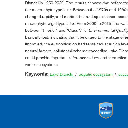
Dianchi in 1950-2020. The results showed that before th
the macrophyte type lake. Between the 1970s and 1990s, t
changed rapidly, and nutrient-tolerant species increased.
macrophyte-algal type lake. From 2000 to 2015, the wate
between “Inferior” and “Class V” of
Environmental Qualit
basically lost, indicating that it belonged to the stage of
improved, the eutrophication had remained at a high leve
natural factors, pollutant discharge exceeding Lake Dian
could provide important reference values and theoretical
water ecosystems.
Keywords:
Lake Dianchi
/
aquatic ecosystem
/
succ