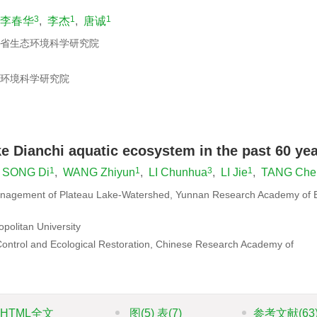
3
1
1
李春华
,
李杰
,
唐诚
南省生态环境科学研究院
国环境科学研究院
）
ke Dianchi aquatic ecosystem in the past 60 ye
1
1
3
1
SONG Di
,
WANG Zhiyun
,
LI Chunhua
,
LI Jie
,
TANG Che
Management of Plateau Lake-Watershed, Yunnan Research Academy of 
politan University
 Control and Ecological Restoration, Chinese Research Academy of
HTML全文
图
(5)
表
(7)
参考文献
(63