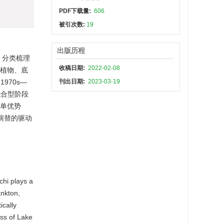
PDF下载量:
606
被引次数:
19
出版历程
、分类梳理
收稿日期:
2022-02-08
生植物、底
970s—
刊出日期:
2023-03-19
混合型阶段
向单优势
演替的驱动
chi plays a
ankton,
ically
ess of Lake