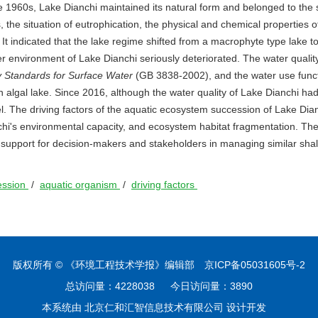
e 1960s, Lake Dianchi maintained its natural form and belonged to the 
he situation of eutrophication, the physical and chemical properties o
 It indicated that the lake regime shifted from a macrophyte type lake t
r environment of Lake Dianchi seriously deteriorated. The water qualit
y Standards for Surface Water
(GB 3838-2002), and the water use func
 an algal lake. Since 2016, although the water quality of Lake Dianchi ha
l. The driving factors of the aquatic ecosystem succession of Lake Dia
chi's environmental capacity, and ecosystem habitat fragmentation. The
 support for decision-makers and stakeholders in managing similar shal
ession
/
aquatic organism
/
driving factors
版权所有 © 《环境工程技术学报》编辑部
京ICP备05031605号-2
总访问量：
4228038
今日访问量：
3890
本系统由
北京仁和汇智信息技术有限公司
设计开发