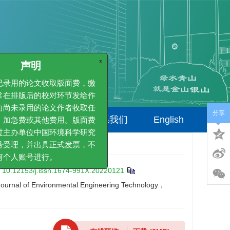
x
声明
只对已录用的论文收取版面费，缴
知通常在排版后的校对环节发给作
分享
不会向尚未录用的论文作者收取任
出版伦理
联系我们
English
稿费、加急费或其他费用。版面费
均通过主办单位中国环境科学研究
公账号受理，并出具正式发票，不
过任何个人账号进行。
:
10.12153/j.issn.1674-991X.20220121
].Journal of Environmental Engineering Technology，