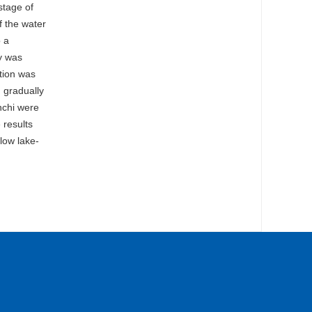
stage of
f the water
o a
y was
tion was
d gradually
nchi were
 results
low lake-