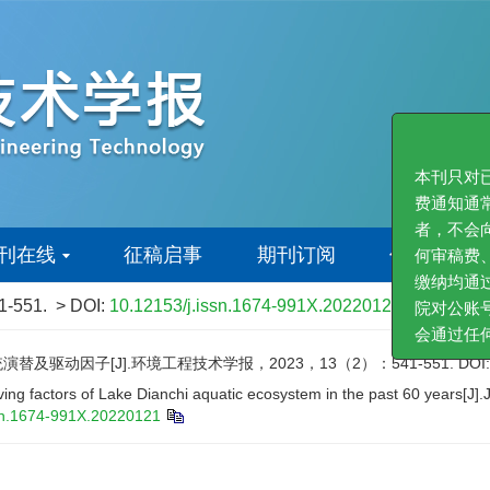
本刊
费通
者，
刊在线
征稿启事
期刊订阅
作者中心
何审
缴纳
41-551.
> DOI:
10.12153/j.issn.1674-991X.20220121
院对
会通
及驱动因子[J].环境工程技术学报，2023，13（2）：541-551.
DOI
ing factors of Lake Dianchi aquatic ecosystem in the past 60 years[J
sn.1674-991X.20220121