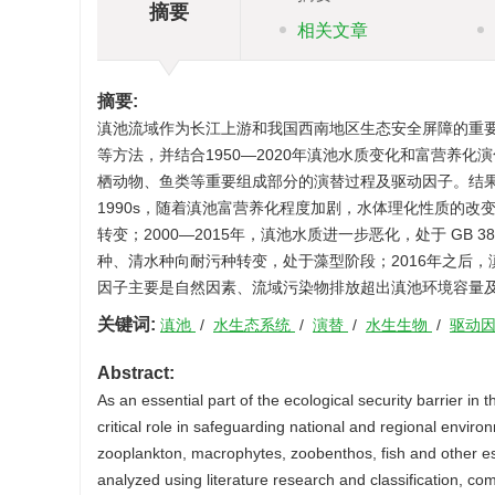
摘要
相关文章
摘要:
滇池流域作为长江上游和我国西南地区生态安全屏障的重
等方法，并结合1950—2020年滇池水质变化和富营养
栖动物、鱼类等重要组成部分的演替过程及驱动因子。结果表
1990s，随着滇池富营养化程度加剧，水体理化性质的
转变；2000—2015年，滇池水质进一步恶化，处于 GB
种、清水种向耐污种转变，处于藻型阶段；2016年之后
因子主要是自然因素、流域污染物排放超出滇池环境容量
关键词:
滇池
/
水生态系统
/
演替
/
水生生物
/
驱动
Abstract:
As an essential part of the ecological security barrier i
critical role in safeguarding national and regional envir
zooplankton, macrophytes, zoobenthos, fish and other es
analyzed using literature research and classification, c