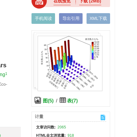
在线预览
下载
(2MB)
手机阅读
导出引用
XML下载
ars
1
ng
Eco-
图(5)
/
表(7)
计量
文章访问数:
2065
)
HTML全文浏览量:
918