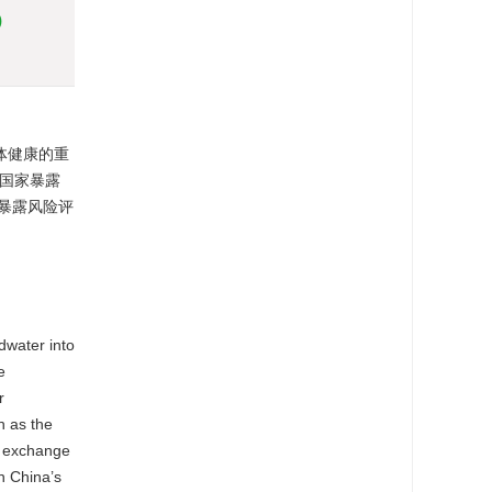
)
人体健康的重
达国家暴露
暴露风险评
。
dwater into
e
r
h as the
r exchange
n China’s