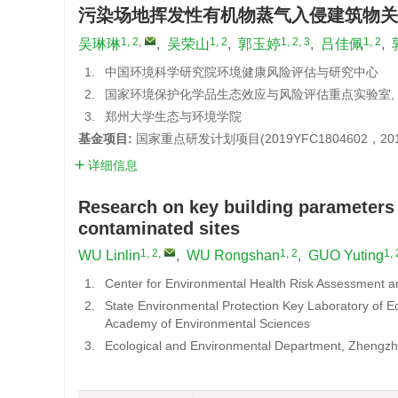
污染场地挥发性有机物蒸气入侵建筑物关
1, 2
,
1, 2
1, 2, 3
1, 2
吴琳琳
,
吴荣山
,
郭玉婷
,
吕佳佩
,
1.
中国环境科学研究院环境健康风险评估与研究中心
2.
国家环境保护化学品生态效应与风险评估重点实验室,
3.
郑州大学生态与环境学院
基金项目:
国家重点研发计划项目(2019YFC1804602，2019
详细信息
Research on key building parameters 
contaminated sites
1, 2
,
1, 2
1, 
WU Linlin
,
WU Rongshan
,
GUO Yuting
1.
Center for Environmental Health Risk Assessment 
2.
State Environmental Protection Key Laboratory of E
Academy of Environmental Sciences
3.
Ecological and Environmental Department, Zhengzh