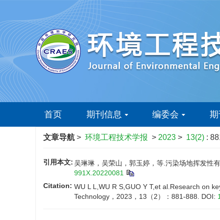
首页
期刊信息
编委会
期
文章导航
>
环境工程技术学报
>
2023
>
13(2)
: 8
引用本文:
吴琳琳，吴荣山，郭玉婷，等.污染场地挥发性有机物
991X.20220081
Citation:
WU L L,WU R S,GUO Y T,et al.Research on key b
Technology，2023，13（2）：881-888.
DOI: