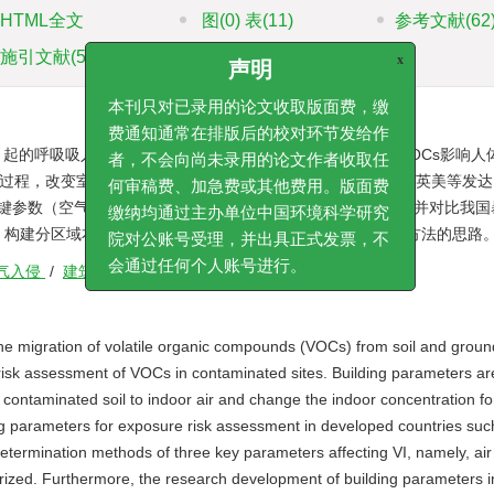
HTML全文
图
(0)
表
(11)
参考文献
(62
施引文献
(5)
资源附件
(0)
x
声明
本刊只对已录用的论文收取版面费，缴
呼吸吸入暴露，即蒸气入侵（vapor intrusion，VI）是VOCs影响
费通知通常在排版后的校对环节发给作
移过程，改变室内人群暴露浓度的重要因素之一。通过系统梳理英美等发
者，不会向尚未录用的论文作者收取任
关键参数（空气交换速率、建筑容积和地基裂隙）的确定方法，并对比我国
何审稿费、加急费或其他费用。版面费
、构建分区域本土化参数等方面提出完善建筑物参数及其技术方法的思路
缴纳均通过主办单位中国环境科学研究
院对公账号受理，并出具正式发票，不
气入侵
/
建筑物参数
会通过任何个人账号进行。
the migration of volatile organic compounds (VOCs) from soil and groun
 risk assessment of VOCs in contaminated sites. Building parameters ar
 contaminated soil to indoor air and change the indoor concentration fo
g parameters for exposure risk assessment in developed countries suc
etermination methods of three key parameters affecting VI, namely, ai
ized. Furthermore, the research development of building parameters i