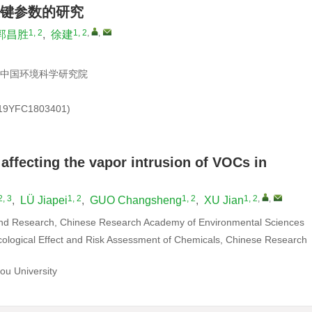
键参数的研究
1, 2
1, 2
,
,
郭昌胜
,
徐建
 中国环境科学研究院
YFC1803401)
affecting the vapor intrusion of VOCs in
2, 3
1, 2
1, 2
1, 2
,
,
,
LÜ Jiapei
,
GUO Changsheng
,
XU Jian
and Research, Chinese Research Academy of Environmental Sciences
cological Effect and Risk Assessment of Chemicals, Chinese Research
ou University