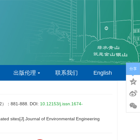
分享
出版伦理
联系我们
English
881-888.
DOI:
10.12153/j.issn.1674-
ted sites[J].Journal of Environmental Engineering