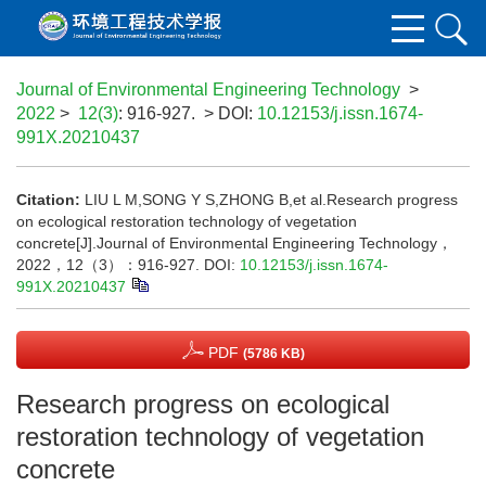
Journal of Environmental Engineering Technology
>
2022
>
12(3)
: 916-927.
> DOI:
10.12153/j.issn.1674-
991X.20210437
Citation:
LIU L M,SONG Y S,ZHONG B,et al.Research progress
on ecological restoration technology of vegetation
concrete[J].Journal of Environmental Engineering Technology，
2022，12（3）：916-927.
DOI:
10.12153/j.issn.1674-
991X.20210437
PDF
(5786 KB)
Research progress on ecological
restoration technology of vegetation
concrete