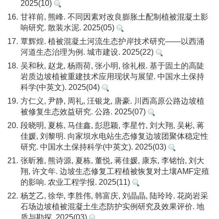
2025(10)
16.
甘祥前, 熊峰. 不同因素对改良膨胀土配制植被混凝土影
响研究. 散装水泥. 2025(05)
17.
覃辉煌. 植被混凝土河流生态护岸技术研究——以西涌
河道生态治理为例. 城市建设. 2025(22)
18.
吴和秋, 赵龙, 杨雨荷, 张小明, 徐礼根. 基于固土的高陡
岩质边坡植被重建技术应用现状与展望. 中国水土保持
科学(中英文). 2025(04)
19.
方仁义, 尹静, 周礼, 汪银龙, 唐豪. 川西高原公路边坡植
被修复生态效益研究. 公路. 2025(07)
20.
段晓明, 夏栋, 马佳鑫, 彭思颖, 李星竹, 刘大翔, 吴彬, 蒋
佳媛, 刘黎明. 向家坝水电站生态修复边坡团聚体稳定性
研究. 中国水土保持科学(中英文). 2025(03)
21.
张昕雅, 熊诗源, 夏栋, 董悦, 蒋佳媛, 康东, 李铭怡, 刘大
翔, 许文年. 边坡生态修复工程植被恢复对土壤AMF定殖
的影响. 农业工程学报. 2025(11)
22.
杨芝乙, 徐华, 李胜伟, 韩富庆, 刘晶晶, 陆玲玲. 花岗岩采
石场边坡植被混凝土生态防护实例研究及效果评价. 地
质与勘探. 2025(03)