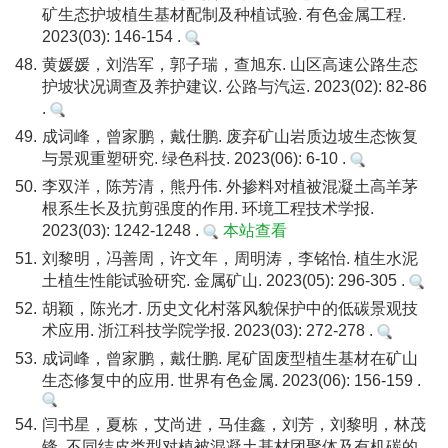
矿生态护坡植生基材配制及种植试验. 有色金属工程.
2023(03): 146-154 .
48.
黄媛媛，刘浩军，郭子瑞，查旭东. 山区高速公路生态
护坡状况调查及养护建议. 公路与汽运. 2023(02): 82-86
.
49.
成词峰，曾家鹏，戴仕鹏. 废弃矿山岩质边坡生态恢复
与景观重塑研究. 绿色科技. 2023(06): 6-10 .
50.
李双洋，陈芳清，熊丹伟. 外掺料对植被混凝土高羊茅
根系生长及抗剪强度的作用. 环境工程技术学报.
2023(03): 1242-1248 .
本站查看
51.
刘黎明，冯善周，许文年，周明涛，李铭怡. 植生水泥
土植生性能试验研究. 金属矿山. 2023(05): 296-305 .
52.
胡颖，陈光才. 历史文化村落风貌保护中的低碳景观技
术应用. 浙江科技学院学报. 2023(03): 272-278 .
53.
成词峰，曾家鹏，戴仕鹏. 尾矿固废型植生基材在矿山
生态修复中的应用. 世界有色金属. 2023(06): 156-159 .
54.
闫书星，夏栋，艾尚进，马佳鑫，刘芳，刘黎明，林茂
锋. 不同结皮类型对植被混凝土基材团聚体及有机碳的