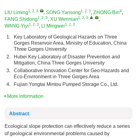
1, 2, 3
,
1, 2, 3
4
LIU Liming
,
SONG Yansong
,
ZHONG Bin
,
1, 2, 3
1, 2, 3
,
,
FANG Shidong
,
XU Wennian
,
1, 2, 3
1, 2, 3
WANG Yiyi
,
LI Mingwei
1.
Key Laboratory of Geological Hazards on Three
Gorges Reservoir Area, Ministry of Education, China
Three Gorges University
2.
Hubei Key Laboratory of Disaster Prevention and
Mitigation, China Three Gorges University
3.
Collaborative Innovation Center for Geo-Hazards and
Eco-Environment in Three Gorges Area
4.
Fujian Yongtai Mintou Pumped Storage Co., Ltd.
More Information
Abstract
Ecological slope protection can effectively reduce a series
of geological environmental problems caused by