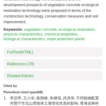
development prospects of vegetation concrete ecological
restoration technology were proposed in terms of the
construction technology, conservation measures and soil
improvement.
Keywords:
vegetation concrete
,
ecological restoration
,
physical characteristics
,
chemical properties
,
biological characteristics
,
slope protection plants
FullText(HTML)
References
(79)
Related Articles
Cited by
Periodical cited type(68)
1.
李启琴, 王小东, 陈雨峰, 朱继强, 武泽伟. 不同植物配置
对西宁市北山滑坡体土壤理化性质的影响. 青海农林科