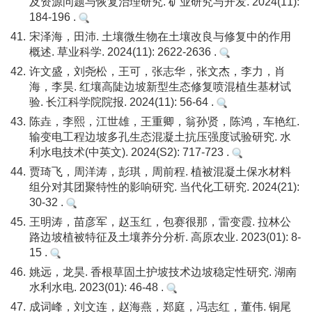
及资源问题与恢复治理研究. 矿业研究与开发. 2024(11):
184-196 .
41.
宋泽海，田沛. 土壤微生物在土壤改良与修复中的作用
概述. 草业科学. 2024(11): 2622-2636 .
42.
许文盛，刘尧松，王可，张志华，张文杰，李力，肖
海，李昊. 红壤高陡边坡新型生态修复喷混植生基材试
验. 长江科学院院报. 2024(11): 56-64 .
43.
陈垚，李熙，江世雄，王重卿，翁孙贤，陈鸿，车艳红.
输变电工程边坡多孔生态混凝土抗压强度试验研究. 水
利水电技术(中英文). 2024(S2): 717-723 .
44.
贾琦飞，周洋涛，彭琪，周前程. 植被混凝土保水材料
组分对其团聚特性的影响研究. 当代化工研究. 2024(21):
30-32 .
45.
王明涛，苗彦军，赵玉红，包赛很那，雷变霞. 拉林公
路边坡植被特征及土壤养分分析. 高原农业. 2023(01): 8-
15 .
46.
姚远，龙昊. 香根草固土护坡技术边坡稳定性研究. 湖南
水利水电. 2023(01): 46-48 .
47.
成词峰，刘文连，赵海燕，郑庭，冯志红，董伟. 铜尾