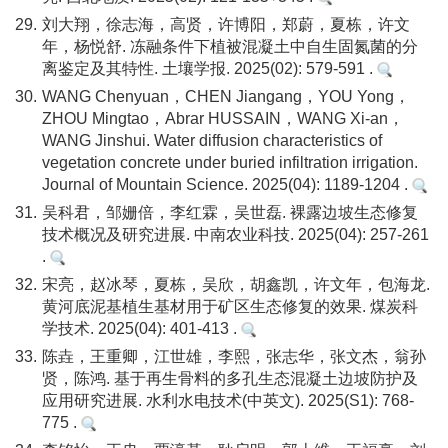
29.
刘大翔，徐志海，高贤，许博阳，郑蔚，夏栋，许文
年，杨悦舒. 冻融条件下植被混凝土中自生固氮菌的分
离鉴定及其特性. 土壤学报. 2025(02): 579-591 .
30.
WANG Chenyuan，CHEN Jiangang，YOU Yong，
ZHOU Mingtao，Abrar HUSSAIN，WANG Xi-an，
WANG Jinshui. Water diffusion characteristics of
vegetation concrete under buried infiltration irrigation.
Journal of Mountain Science. 2025(04): 1189-1204 .
31.
吴科君，邹姗倍，李红霖，吴世磊. 裸露边坡生态修复
技术概况及研究进展. 中南农业科技. 2025(04): 257-261
.
32.
宋亮，赵冰琴，夏栋，吴欣，胡鑫凯，许文年，包海龙.
黄河底泥基植生基材用于矿区生态修复的效果. 煤炭科
学技术. 2025(04): 401-413 .
33.
陈垚，王重卿，江世雄，李熙，张志华，张文杰，翁孙
贤，陈鸿. 基于再生骨料的多孔生态混凝土边坡防护及
应用研究进展. 水利水电技术(中英文). 2025(S1): 768-
775 .