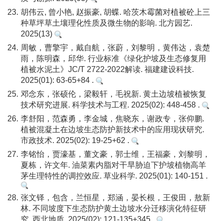
23.
胡伟云, 曾小艳, 赵振豪, 胡蝶. 哈茨木霉菌对植被砼上三
种草坪草土壤理化性质及微生物的影响. 北方园艺.
2025(13)
24.
周敏，曹擎宇，戴自航，张蔚，刘黎明，黄伟达，袁楚
雨，陈明森，邱华. 行业标准《绿化护坡及生态修复用
植被水泥土》JC/T 2722-2022解读. 福建建设科技.
2025(01): 63-65+84 .
25.
邓念东，张硕伦，梁毅轩，毛祝新. 黄土边坡植被恢复
技术研究进展. 科学技术与工程. 2025(02): 448-458 .
26.
李舒阳，范森勇，李金城，焦晓东，谢政专，张仰鹏.
植被混凝土在边坡生态防护新技术中的应用现状研究.
市政技术. 2025(02): 19-25+62 .
27.
李铭怡，贾濠基，董文豪，郭士维，王福豪，刘黎明，
夏栋，许文年. 油菜素内脂对干旱胁迫下护坡植物高羊
茅生理特性的调控效应. 草业科学. 2025(01): 140-151 .
28.
张文铎，包含，兰恒星，郑涵，晏长根，王俊田，敖新
林. 不同坡度下生态防护黄土边坡水分迁移演化特征研
究. 西北地质. 2025(02): 121-135+345 .