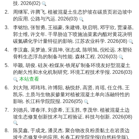
技. 2026(02)
2.
周继军, 许腾飞. 植被混凝土生态护坡在碳质页岩边坡中
的应用. 公路与汽运. 2026(03)
3.
李铭怡, 张智勇, 王福豪, 朱建锋, 耿启明, 邓宇欣, 贾濠基,
郭士维, 许文年. 干旱胁迫下喷施油菜素内酯对黄花决明
碳氮磷化学计量特征的影响. 江苏农业科学. 2026(08)
4.
李汉鑫, 吴梦迪, 宋昌坤, 张志成, 陈明旭, 倪松远. 木塑轻
骨料生态浮岛的制备与性能. 森林工程. 2026(03)
5.
毕颖, 胡俊. 硅灰-粉煤灰-铁尾矿制备环境友好型混凝土
的耐久性和水化机制研究. 环境工程技术学报. 2026(03)
本站查看
6.
刘大翔, 邓玮玮, 许博阳, 杨悦舒, 高贤, 肖瑶, 任立伟, 王
凯乐. 土质与生物炭掺量对植被混凝土单向冻融特性的
影响. 长江科学院院报. 2026(05)
7.
刘德兵, 谭春洋, 刘彦希, 王玉胜, 李茂华. 植被混凝土边
坡生态修复创新技术与工程验证. 科技与创新. 2026(08)
8.
陈昊鑫, 于成龙, 潘灵杰. 聚合物改良粉质黏土在岩质边
坡生态修复中的应用. 长春工程学院学报(自然科学版).