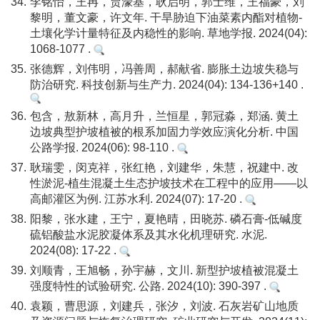
34.
李铭怡，王冉，贾濠基，耿启明，郭士维，王福豪，刘
黎明，董文豪，许文年. 干旱胁迫下油菜素内酯对植物-
土壤化学计量特征及内稳性的影响. 草地学报. 2024(04):
1068-1077 .
35.
张德辉，刘伟明，冯善周，郝献省. 膨胀土边坡失稳与
防治研究. 科技创新与生产力. 2024(04): 134-136+140 .
36.
包含，敖新林，高月升，兰恒星，郭冠淼，郑涵. 黄土
边坡典型护坡植被的根系加固力学效应演化分析. 中国
公路学报. 2024(06): 98-110 .
37.
耿瑞雯，闵克祥，张红艳，刘建华，朱慧，祝建中. 改
性淤泥-植生混凝土生态护坡技术在工程中的应用——以
高邮灌区为例. 江苏水利. 2024(07): 17-20 .
38.
阳黎，张水建，王宁，夏艳晴，田晓苏. 磷石膏-低碱度
硫铝酸盐水泥胶凝体系及其水化机理研究. 水泥.
2024(08): 17-22 .
39.
刘顺青，王旭畅，孙宇赫，文川. 新型护坡植被混凝土
强度特性的试验研究. 公路. 2024(10): 390-397 .
40.
袁颖，曹思源，刘建兵，张汐，刘波. 石灰岩矿山地质