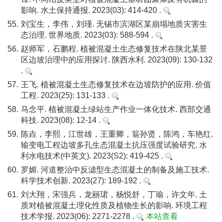
影响. 水土保持通报. 2023(03): 414-420 .
55.
刘宝生，李伟，刘瑾. 无锡市滨湖区某崩塌地质灾害生
态治理. 世界地质. 2023(03): 588-594 .
56.
赵师军，石鹏程. 植被混凝土生态修复技术在陕北某景
区边坡治理中的应用探讨. 陕西水利. 2023(09): 130-132
.
57.
王飞. 植被混凝土生态修复技术在边坡防护的应用. 价值
工程. 2023(25): 131-133 .
58.
马念平. 植被混凝土绿站生产作业一体化技术. 西部交通
科技. 2023(08): 12-14 .
59.
陈垚，李熙，江世雄，王重卿，翁孙贤，陈鸿，车艳红.
输变电工程边坡多孔生态混凝土抗压强度试验研究. 水
利水电技术(中英文). 2023(S2): 419-425 .
60.
罗媚. 河道整治中反滤型生态混凝土的制备及施工技术.
科学技术创新. 2023(27): 189-192 .
61.
刘大翔，宋强兵，龙丽珺，杨悦舒，丁瑜，许文年. 土
质对植被混凝土理化性质及植物生长的影响. 环境工程
技术学报. 2023(06): 2271-2278 .
本站查看