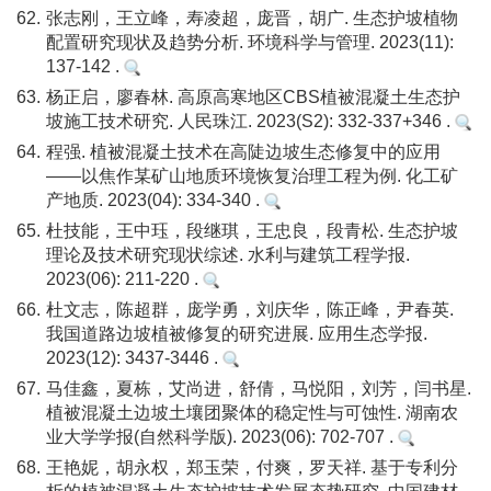
62.
张志刚，王立峰，寿凌超，庞晋，胡广. 生态护坡植物
配置研究现状及趋势分析. 环境科学与管理. 2023(11):
137-142 .
63.
杨正启，廖春林. 高原高寒地区CBS植被混凝土生态护
坡施工技术研究. 人民珠江. 2023(S2): 332-337+346 .
64.
程强. 植被混凝土技术在高陡边坡生态修复中的应用
——以焦作某矿山地质环境恢复治理工程为例. 化工矿
产地质. 2023(04): 334-340 .
65.
杜技能，王中珏，段继琪，王忠良，段青松. 生态护坡
理论及技术研究现状综述. 水利与建筑工程学报.
2023(06): 211-220 .
66.
杜文志，陈超群，庞学勇，刘庆华，陈正峰，尹春英.
我国道路边坡植被修复的研究进展. 应用生态学报.
2023(12): 3437-3446 .
67.
马佳鑫，夏栋，艾尚进，舒倩，马悦阳，刘芳，闫书星.
植被混凝土边坡土壤团聚体的稳定性与可蚀性. 湖南农
业大学学报(自然科学版). 2023(06): 702-707 .
68.
王艳妮，胡永权，郑玉荣，付爽，罗天祥. 基于专利分