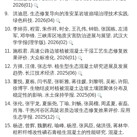
2026(01)
9.
洪迪思. 生态修复导向的淮安某岩坡崩塌治理技术实践.
绿色科技. 2026(04)
10.
李焯芬, 程雷, 朱作祥, 时全, 王孔伟, 钟助, 张国栋, 左清
军, 邓华锋. 三峡库区地质灾害防治进展与展望. 武汉大
学学报(理学版). 2026(02)
11.
施权君. 高速公路边坡植被混凝土干湿工艺生态修复效
果评价. 大众标准化. 2026(01)
12.
方择, 汪倩, 张志华. 植生型生态混凝土研究进展及发展
趋势. 长江技术经济. 2025(06)
13.
董悦, 夏栋, 闫书星, 张昕雅, 蒋佳媛, 刘黎明, 吴彬, 许阳,
徐博宇. 生物结皮对植被混凝土边坡土壤团聚体分布及
稳定性的影响. 水土保持学报. 2025(06)
14.
张伦, 张宇龙, 夏振尧, 丁瑜, 刘畅, 张昺榴, 周孟夏, 崔磊,
肖海. 干热河谷区高陡岩质边坡生态修复效果评价. 应用
生态学报. 2025(12)
15.
杨进, 曾辉, 魏鹏程, 喻峰, 杨澄, 张风臣, 储洪强, 蒋林华.
秸秆纤维改性磷石膏植生混凝土的性能研究. 混凝土.