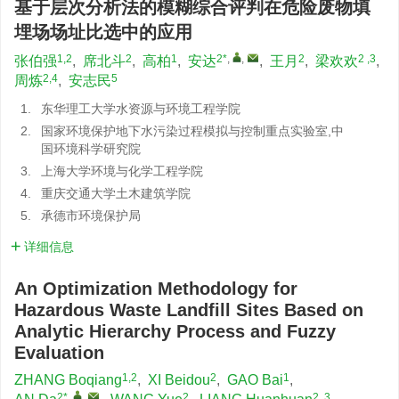
基于层次分析法的模糊综合评判在危险废物填
埋场场址比选中的应用
1,2
2
1
2*
,
,
2
2 ,3
张伯强
,
席北斗
,
高柏
,
安达
,
王月
,
梁欢欢
,
2,4
5
周炼
,
安志民
1.
东华理工大学水资源与环境工程学院
2.
国家环境保护地下水污染过程模拟与控制重点实验室,中
国环境科学研究院
3.
上海大学环境与化学工程学院
4.
重庆交通大学土木建筑学院
5.
承德市环境保护局
详细信息
An Optimization Methodology for
Hazardous Waste Landfill Sites Based on
Analytic Hierarchy Process and Fuzzy
Evaluation
1,2
2
1
ZHANG Boqiang
,
XI Beidou
,
GAO Bai
,
2*
,
,
2
2 ,3